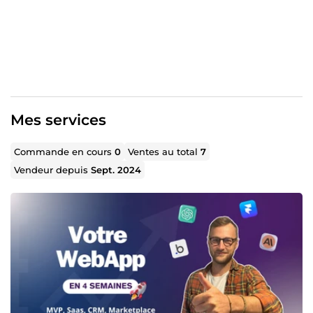
(Stripe, PayPal, etc.)
✅ Automatisation de processus métier pour optimiser
votre activité
📌 Pourquoi travailler avec moi ?
🔹 Rapidité & efficacité : Un processus structuré pour
livrer rapidement un produit fonctionnel
Mes services
🔹 Solutions sur-mesure : Un développement 100%
adapté à vos besoins et votre secteur
Commande en cours
0
Ventes au total
7
🔹 Accompagnement & formation : Pour que vous
Vendeur depuis
Sept. 2024
soyez autonome dans la gestion et l’évolution de
votre application
💡 Ils m’ont fait confiance :
J’ai accompagné des coachs sportifs, physiothérapeutes
et professionnels de l’automobile en créant des outils
intégrant des APIs IA et des automatisations avancées
pour optimiser leur gestion quotidienne.
Si vous recherchez un expert capable de concrétiser