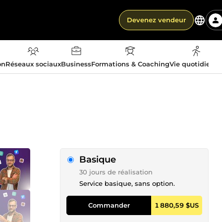
Devenez vendeur
on
Réseaux sociaux
Business
Formations & Coaching
Vie quotidienn
Basique
30 jours de réalisation
Service basique, sans option.
Commander
1 880,59 $US