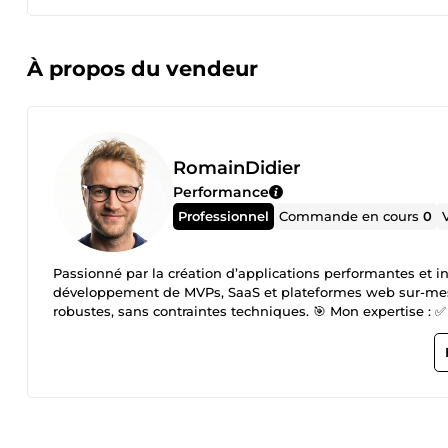
À propos du vendeur
RomainDidier
Performance
Professionnel
Commande en cours
0
Passionné par la création d’applications performantes et int
développement de MVPs, SaaS et plateformes web sur-mesur
robustes, sans contraintes techniques. 🎯 Mon expertise : ✅ Développement d’applications complètes (marketplace, CRM, outils
métier, etc.) ✅ Intégration avancée d’API et services IA (an
systèmes de paiement en ligne (Stripe, PayPal, etc.) ✅ Auto
Pourquoi travailler avec moi ? 🔹 Rapidité &amp; efficacité : Un processus structuré pour livrer rapidement un produit fonctionnel 🔹
Solutions sur-mesure : Un développement 100% adapté à v
que vous soyez autonome dans la gestion et l’évolution de votre application 💡 Ils m’ont fait co
coachs sportifs, physiothérapeutes et professionnels de l’a
automatisations avancées pour optimiser leur gestion quot