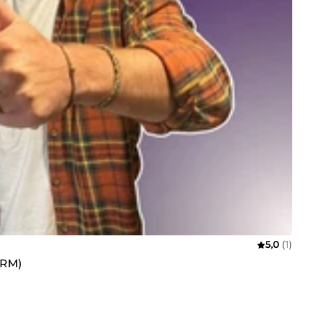
5,0
(1)
CRM)