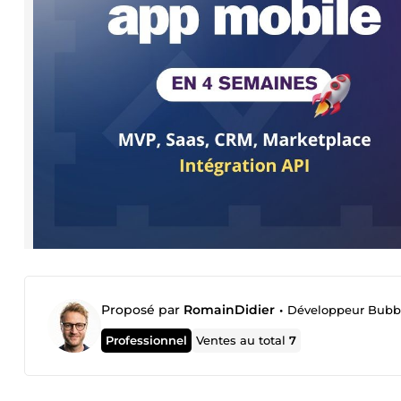
Proposé par
RomainDidier
•
Développeur Bubble
Professionnel
Ventes au total
7