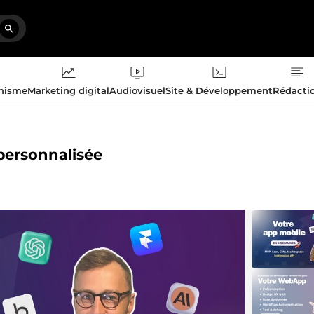
phisme
Marketing digital
Audiovisuel
Site & Développement
Rédacti
 personnalisée