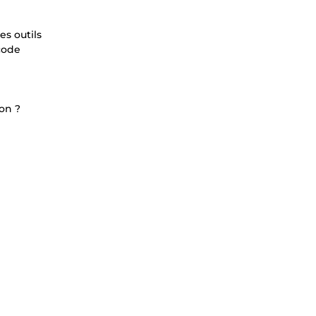
es outils
code
ion ?