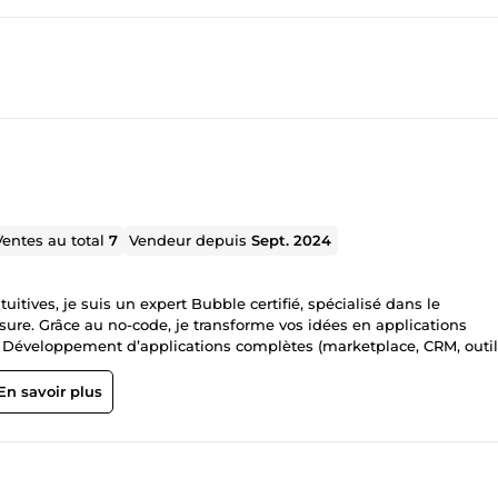
Ventes au total
7
Vendeur depuis
Sept. 2024
uitives, je suis un expert Bubble certifié, spécialisé dans le
e. Grâce au no-code, je transforme vos idées en applications
alyse de texte, automatisation, assistants intelligents) ✅ Connexion 
matisation de processus métier pour optimiser votre activité 📌
En savoir plus
os besoins et votre secteur 🔹 Accompagnement &amp; formation :
nfiance : J’ai accompagné des
utomobile en créant des outils intégrant des APIs IA et des
idienne. Si vous recherchez un expert capable de concrétiser votre