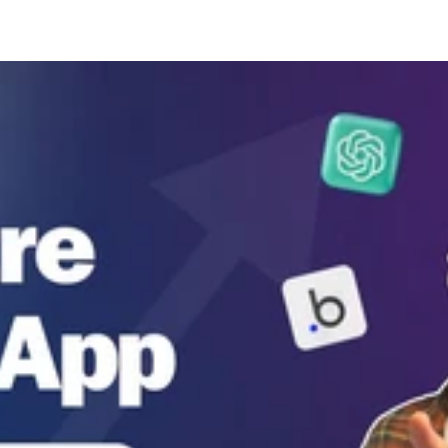
ientée résultats, échangeons ensemble ! 🚀 📩 Contactez-moi