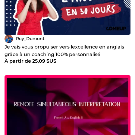
✔ Accompagnement personnalisé
✔ Communication claire et réactive
✔ Respect des délais et des engagements
✔ Confidentialité et professionnalisme
Roy_Dumont
✔ Satisfaction client au cœur de chaque mission
Je vais vous propulser vers lexcellence en anglais
Ma philosophie
grâce à un coaching 100% personnalisé
Je crois qu'une collaboration réussie repose sur trois
À partir de 25,09 $US
valeurs fondamentales : la qualité, l'intégrité et le respect.
C'est pourquoi je m'engage à n'accepter que les missions
que je peux réaliser avec excellence et à maintenir une
communication transparente tout au long de notre
collaboration.
Parlons de votre projet
Que vous ayez besoin d'un interprète pour un
événement, d'une traduction professionnelle ou d'un
accompagnement linguistique personnalisé, je serai ravi
d'échanger avec vous.