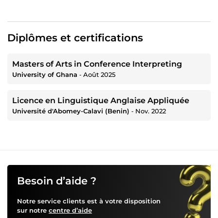
✓ High Attention to Detail
✓ Customer Satisfaction First
Diplômes et certifications
My philosophy is simple: deliver quality work,
communicate transparently, and exceed client
expectations whenever possible.
Masters of Arts in Conference Interpreting
Let's discuss your project today. I look forward to helping
University of Ghana
‐
Août 2025
you achieve your goals.
Licence en Linguistique Anglaise Appliquée
Université d'Abomey-Calavi (Benin)
‐
Nov. 2022
Besoin d’aide ?
Notre service clients est à votre disposition
sur notre
centre d’aide