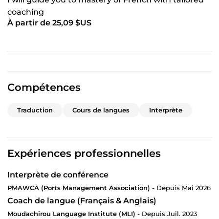
and effective communication between participants.
coaching
Translation & Transcription
À partir de 25,09 $US
Need a document translated or an audio recording
transcribed? I deliver accurate, natural, and well-
formatted work while respecting deadlines and
confidentiality.
Language Coaching
Compétences
Since 2019, I have helped students, professionals, and
entrepreneurs from different countries improve their
Traduction
Cours de langues
Interprète
English and French skills. My lessons are personalized,
practical, and focused on helping you achieve
measurable progress.
Why Work With Me?
Expériences professionnelles
✓ Certified Conference Interpreter
Interprète de conférence
✓ Professional and Confidential Service
PMAWCA (Ports Management Association) -
Depuis Mai 2026
✓ Fast Turnaround Times
Coach de langue (Français & Anglais)
✓ Clear Communication
Moudachirou Language Institute (MLI) -
Depuis Juil. 2023