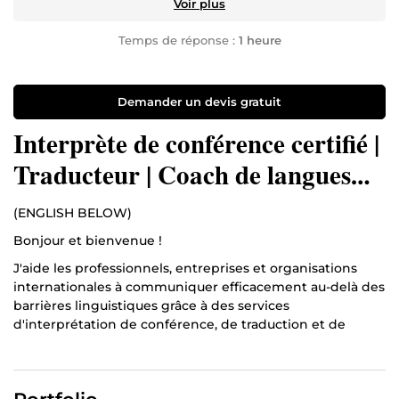
Voir plus
Temps de réponse :
1 heure
Demander un devis gratuit
Interprète de conférence certifié |
Traducteur | Coach de langues
(Ang & Fr)
(ENGLISH BELOW)
Bonjour et bienvenue !
J'aide les professionnels, entreprises et organisations
internationales à communiquer efficacement au-delà des
barrières linguistiques grâce à des services
d'interprétation de conférence, de traduction et de
coaching linguistique de haute qualité.
Je suis Dumont, interprète de conférence certifié,
traducteur et coach de langues. Depuis 2019,