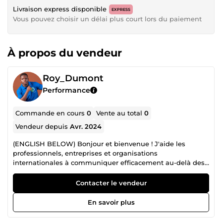
Livraison express disponible
EXPRESS
Vous pouvez choisir un délai plus court lors du paiement
À propos du vendeur
Roy_Dumont
Performance
Commande en cours
0
Vente au total
0
Vendeur depuis
Avr. 2024
(ENGLISH BELOW) Bonjour et bienvenue ! J'aide les
professionnels, entreprises et organisations
internationales à communiquer efficacement au-delà des
barrières linguistiques grâce à des services d'interprétation
de conférence, de traduction et de coaching linguistique
Contacter le vendeur
de haute qualité. Je suis Dumont, interprète de conférence
certifié, traducteur et coach de langues. Depuis 2019,
En savoir plus
j'accompagne des étudiants, des professionnels et des
entrepreneurs de différentes nationalités dans l'atteinte