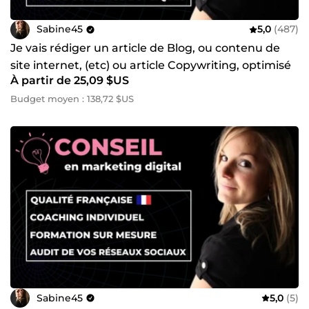
Sabine45
5,0
(487)
Je vais rédiger un article de Blog, ou contenu de
site internet, (etc) ou article Copywriting, optimisé
À partir de 25,09 $US
SEO
Budget moyen : 138,72 $US
Sabine45
5,0
(5)