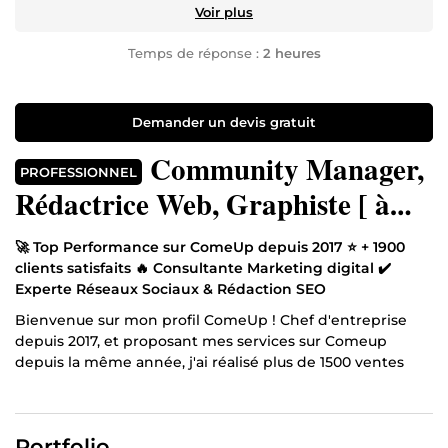
Voir plus
Temps de réponse :
2 heures
Demander un devis gratuit
Community Manager,
PROFESSIONNEL
Rédactrice Web, Graphiste [ à
mon compte depuis 2017]
🚀 Top Performance sur ComeUp depuis 2017 ⭐ + 1900
clients satisfaits 🔥 Consultante Marketing digital ✔️
Experte Réseaux Sociaux & Rédaction SEO
Bienvenue sur mon profil ComeUp ! Chef d'entreprise
depuis 2017, et proposant mes services sur Comeup
depuis la même année, j'ai réalisé plus de 1500 ventes
dans des secteurs très variés. Cette diversité me plait
énormément dans mon quotidien professionnel.
Diplômée d'un Master II en Communication et Marketing
Portfolio