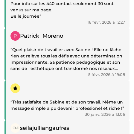
Pour info sur les 440 contact seulement 30 sont
venus sur ma page.
Belle journée”
16 févr. 2026 à 12:27
Témoignage positif
Patrick_Moreno
“Quel plaisir de travailler avec Sabine ! Elle ne lâche
rien et relève tous les défis avec une détermination
impressionnante. Sa patience pédagogique et son
sens de l'esthétique ont transformé nos réseaux
sociaux en une vitrine dont nous sommes fiers. Une
5 févr. 2026 à 19:08
perle rare qui allie stratégie et créativité artistique
Témoignage positif
avec brio.”
“Très satisfaite de Sabine et de son travail. Même un
message simple a pu devenir professionel et riche !”
30 janv. 2026 à 13:06
Témoignage positif
seilajulliangaufres