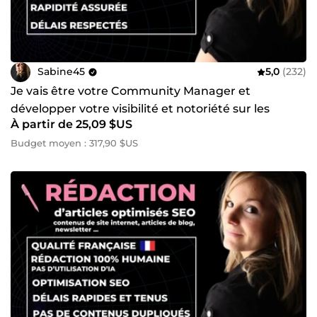
Sabine45
5,0
(232)
Je vais être votre Community Manager et
développer votre visibilité et notoriété sur les
À partir de 25,09 $US
réseaux sociaux
Budget moyen : 317,90 $US