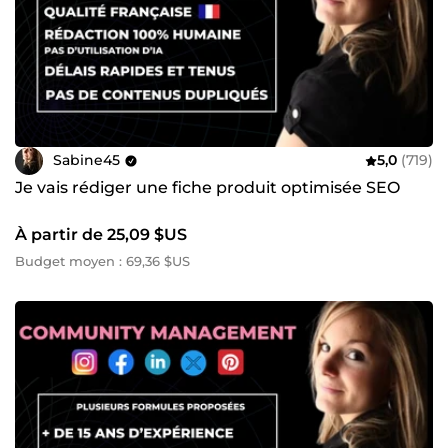
suis toujours partante. Mais au préalable, envoyez moi un
message avant de passer votre commande afin de vous
assurer que je suis bien disponible pour assurer cette
mission.
Merci et à très bientôt :)
Sabine.
Sabine45
5,0
(719)
Je vais rédiger une fiche produit optimisée SEO
À partir de 25,09 $US
Budget moyen : 69,36 $US