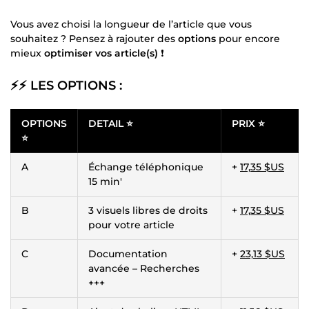
Vous avez choisi la longueur de l’article que vous
souhaitez ? Pensez à rajouter des
options
pour encore
mieux
optimiser vos article(s)
❗
⚡⚡
LES OPTIONS
:
OPTIONS
DETAIL ⭐
PRIX ⭐
⭐
A
Échange téléphonique
+
17,35 $US
15 min'
B
3 visuels libres de droits
+
17,35 $US
pour votre article
C
Documentation
+
23,13 $US
avancée – Recherches
+++