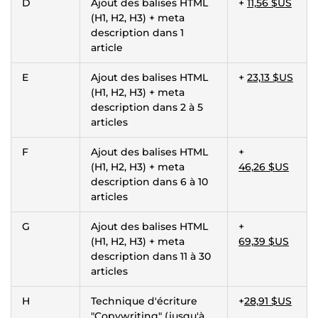
D
Ajout des balises HTML
+
11,56 $US
(H1, H2, H3) + meta
description dans 1
article
E
Ajout des balises HTML
+
23,13 $US
(H1, H2, H3) + meta
description dans 2 à 5
articles
F
Ajout des balises HTML
+
(H1, H2, H3) + meta
46,26 $US
description dans 6 à 10
articles
G
Ajout des balises HTML
+
(H1, H2, H3) + meta
69,39 $US
description dans 11 à 30
articles
H
Technique d'écriture
+
28,91 $US
"Copywriting" (jusqu'à