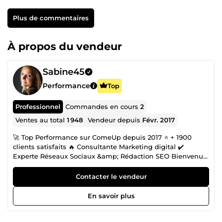
Plus de commentaires
À propos du vendeur
Sabine45
Performance
Top
Professionnel
Commandes en cours
2
Ventes au total
1 948
Vendeur depuis
Févr. 2017
🚀 Top Performance sur ComeUp depuis 2017 ⭐ + 1900
clients satisfaits 🔥 Consultante Marketing digital ✔️
Experte Réseaux Sociaux &amp; Rédaction SEO Bienvenue
sur mon profil ComeUp ! Chef d'entreprise depuis 2017, et
proposant mes services sur Comeup depuis la même
Contacter le vendeur
année, j'ai réalisé plus de 1500 ventes dans des secteurs
très variés. Cette diversité me plait énormément dans mon
En savoir plus
quotidien professionnel. Diplômée d'un Master II en
Communication et Marketing d'une Ecole Supérieure de
Commerce, je suis devenue, au fil des ans, une véritable