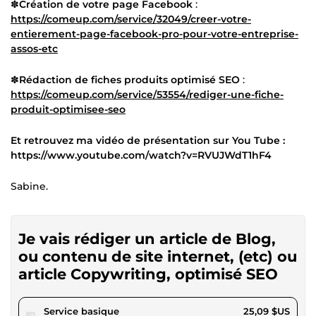
✽
Création de votre page Facebook
:
https://comeup.com/service/32049/creer-votre-
entierement-page-facebook-pro-pour-votre-entreprise-
assos-etc
✽
Rédaction de fiches produits optimisé SEO
:
https://comeup.com/service/53554/rediger-une-fiche-
produit-optimisee-seo
Et retrouvez ma vidéo de présentation sur You Tube :
https://www.youtube.com/watch?v=RVUJWdT1hF4
Sabine.
Je vais rédiger un article de Blog,
ou contenu de site internet, (etc) ou
article Copywriting, optimisé SEO
pour 23,13 $US
Service basique
25,09 $US