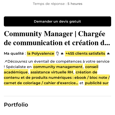
Temps de réponse :
5 heures
Demander un devis gratuit
Community Manager | Chargée
de communication et création de
contenu digital | Conseillère
Ma qualité
:
la Polyvalence
👌 🔥
+455 clients satisfaits
🔥
académique
📌Découvrez un éventail de compétences à votre service
! Spécialiste en
community management
,
conseil
académique
,
assistance virtuelle RH
,
création de
contenu et de produits numériques : ebook / bloc note /
carnet de coloriage / cahier d'exercice...
et
publicité sur
les réseaux sociaux
, je propose des services adaptés à
vos besoins.
📌 Explorez-le dès maintenant pour obtenir un aperçu de
Portfolio
ce que je peux vous offrir !