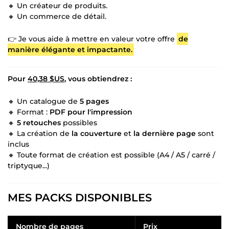
🔸 Un créateur de produits.
🔸 Un commerce de détail.
👉 Je vous aide à mettre en valeur votre offre
de
manière élégante et impactante.
Pour
40,38 $US
, vous obtiendrez :
🔸 Un catalogue de
5 pages
🔸 Format :
PDF pour l'impression
🔸
5 retouches
possibles
🔸 La création de
la couverture
et
la dernière page
sont
inclus
🔸 Toute format de création est possible (A4 / A5 / carré /
triptyque...)
MES PACKS DISPONIBLES
Nombre de pages
Prix