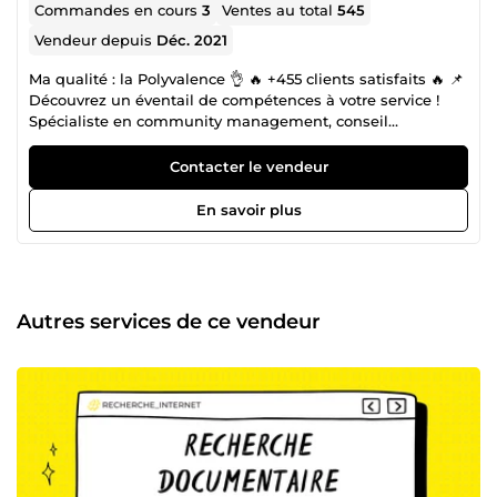
Commandes en cours
3
Ventes au total
545
Vendeur depuis
Déc. 2021
Ma qualité : la Polyvalence 👌 🔥 +455 clients satisfaits 🔥 📌
Découvrez un éventail de compétences à votre service !
Spécialiste en community management, conseil
académique, assistance virtuelle RH, création de contenu
et de produits numériques : ebook / bloc note / carnet de
Contacter le vendeur
coloriage / cahier d'exercice... et publicité sur les réseaux
sociaux, je propose des services adaptés à vos besoins. 📌
En savoir plus
Explorez-le dès maintenant pour obtenir un aperçu de ce
que je peux vous offrir ! 📌 J'ai le gout du travail bien fait,
j'attache de l'importance aux détails, car se sont les détails
qui font souvent toutes les différences. Je répondrai à
toutes vos inquiétudes dans les plus brefs délais. 🎓
Autres services de ce vendeur
Master en Management (GESTION SOCIALE / MOTIVATION
/ BIEN ÊTRE AU TRAVAIL / QVT / RECRUTEMENT / DROIT
DU TRAVAIL / PSYCHOLOGIE DE L'ENTREPRISE...). 🎓
Licence en Marketing (COMMUNICATION / STRATÉGIE
MARKETING / GESTION DE LA MARQUE / CRÉATION
PUBLICITAIRE / VENTE SUR LES PLACES DE MARCHÉS
VIRTUELLES / MARKETING DIGITAL...) 📚 Formation en
Design graphique de l'école &quot;Doranco&quot;