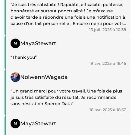
“Je suis très satisfaite ! Rapidité, efficacité, politesse,
honnêteté et surtout ponctualité ! Je m'excuse
d'avoir tardé à répondre une fois à une notification à
cause d'un fait personnelle . Encore merci pour votre
travail et vos visuels très intuitifs . Je recommande
13 juil. 2025 à 10:38
les yeux fermés ! Merci 👍”
Témoignage positif
MayaStewart
“Thank you”
19 avr. 2025 à 18:45
Témoignage positif
NolwennWagada
“Un grand merci pour votre travail. Une fois de plus
je suis très satisfaite du résultat. Je recommande
sans hésitation Spereo Data”
18 avr. 2025 à 18:57
Témoignage positif
MayaStewart