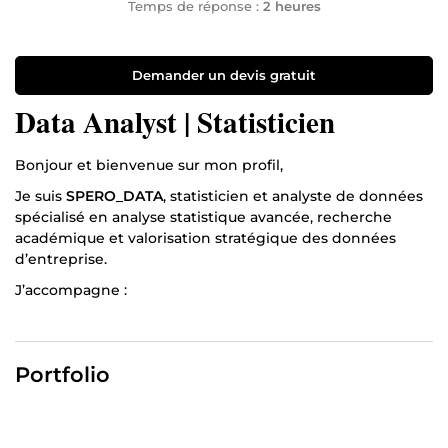
Temps de réponse :
2 heures
Demander un devis gratuit
Data Analyst | Statisticien
Bonjour et bienvenue sur mon profil,
Je suis
SPERO_DATA
, statisticien et analyste de données
spécialisé en analyse statistique avancée, recherche
académique et valorisation stratégique des données
d’entreprise.
J’accompagne :
🎓
Étudiants (Licence, Master, Doctorat
) dans l’analyse
complète et rigoureuse de leurs mémoires et thèses,
avec des interprétations claires et structurées
Portfolio
🏢
Entreprises et entrepreneurs
dans l’exploitation
stratégique de leurs données pour orienter efficacement
leurs décisions