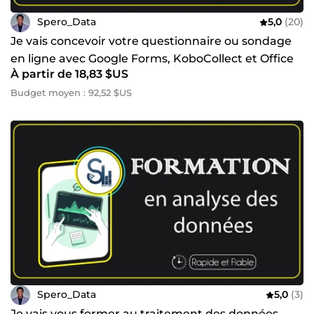
Spero_Data
5,0
(20)
Je vais concevoir votre questionnaire ou sondage
en ligne avec Google Forms, KoboCollect et Office
À partir de 18,83 $US
forms
Budget moyen : 92,52 $US
Spero_Data
5,0
(3)
Je vais vous former au traitement des données