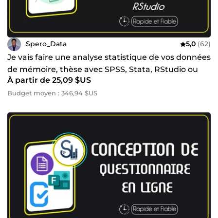
📩 Discutons de votre projet dès maintenant.
Spero_Data
5,0
(62)
Je vais faire une analyse statistique de vos données
de mémoire, thèse avec SPSS, Stata, RStudio ou
À partir de 25,09 $US
Python
Budget moyen : 346,94 $US