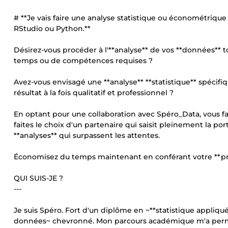
# **Je vais faire une analyse statistique ou économétriq
RStudio ou Python.**
Désirez-vous procéder à l'**analyse** de vos **données** 
temps ou de compétences requises ?
Avez-vous envisagé une **analyse** **statistique** spécifi
résultat à la fois qualitatif et professionnel ?
En optant pour une collaboration avec Spéro_Data, vous f
faites le choix d'un partenaire qui saisit pleinement la p
**analyses** qui surpassent les attentes.
Économisez du temps maintenant en conférant votre **pr
QUI SUIS-JE ?
---
Je suis Spéro. Fort d'un diplôme en ~**statistique appliqu
données~ chevronné. Mon parcours académique m'a permis d