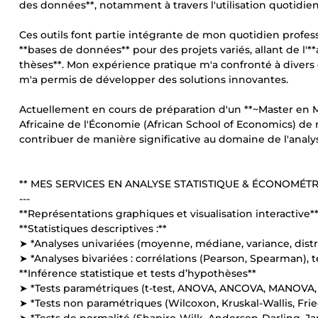
des données**, notamment à travers l'utilisation quotidienn
Ces outils font partie intégrante de mon quotidien professi
**bases de données** pour des projets variés, allant de l
thèses**. Mon expérience pratique m'a confronté à divers 
m'a permis de développer des solutions innovantes.
Actuellement en cours de préparation d'un **~Master en 
Africaine de l'Économie (African School of Economics) de
contribuer de manière significative au domaine de l'analy
** MES SERVICES EN ANALYSE STATISTIQUE & ÉCONOMÉTR
---
**Représentations graphiques et visualisation interactive*
**Statistiques descriptives :**
➤ *Analyses univariées (moyenne, médiane, variance, distri
➤ *Analyses bivariées : corrélations (Pearson, Spearman), t
**Inférence statistique et tests d’hypothèses**
➤ *Tests paramétriques (t-test, ANOVA, ANCOVA, MANOVA,
➤ *Tests non paramétriques (Wilcoxon, Kruskal-Wallis, Fr