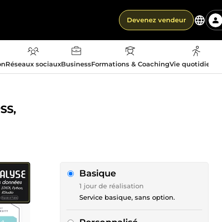
Devenez vendeur
on
Réseaux sociaux
Business
Formations & Coaching
Vie quotidienn
SS,
Basique
1 jour de réalisation
Service basique, sans option.