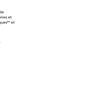
 de
ires et
ques** et
r