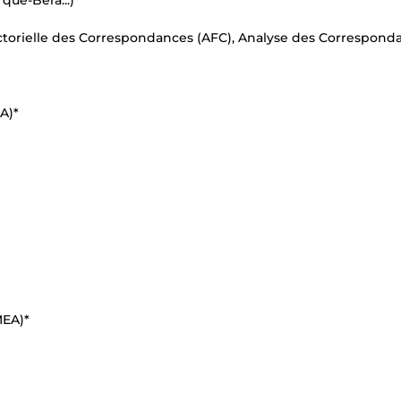
que-Bera...)*
ctorielle des Correspondances (AFC), Analyse des Correspond
A)*
MEA)*