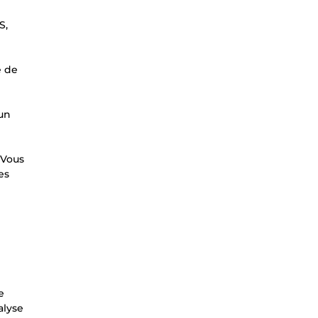
S,
e de
 un
 Vous
es
e
alyse