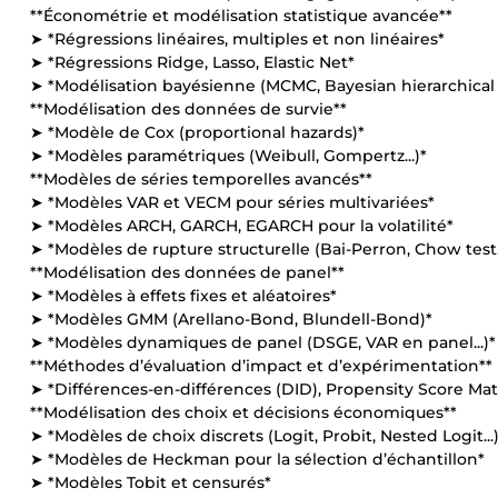
**Économétrie et modélisation statistique avancée**
➤ *Régressions linéaires, multiples et non linéaires*
➤ *Régressions Ridge, Lasso, Elastic Net*
➤ *Modélisation bayésienne (MCMC, Bayesian hierarchical 
**Modélisation des données de survie**
➤ *Modèle de Cox (proportional hazards)*
➤ *Modèles paramétriques (Weibull, Gompertz...)*
**Modèles de séries temporelles avancés**
➤ *Modèles VAR et VECM pour séries multivariées*
➤ *Modèles ARCH, GARCH, EGARCH pour la volatilité*
➤ *Modèles de rupture structurelle (Bai-Perron, Chow test..
**Modélisation des données de panel**
➤ *Modèles à effets fixes et aléatoires*
➤ *Modèles GMM (Arellano-Bond, Blundell-Bond)*
➤ *Modèles dynamiques de panel (DSGE, VAR en panel...)*
**Méthodes d’évaluation d’impact et d’expérimentation**
➤ *Différences-en-différences (DID), Propensity Score Ma
**Modélisation des choix et décisions économiques**
➤ *Modèles de choix discrets (Logit, Probit, Nested Logit...
➤ *Modèles de Heckman pour la sélection d’échantillon*
➤ *Modèles Tobit et censurés*