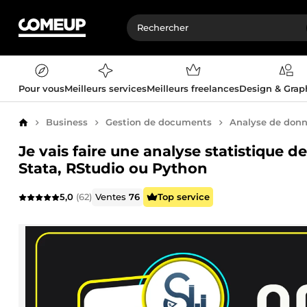
Pour vous
Meilleurs services
Meilleurs freelances
Design & Gra
Business
Gestion de documents
Analyse de don
Accueil
Je vais faire une analyse statistique
Stata, RStudio ou Python
5,0
(62)
Ventes
76
Top service