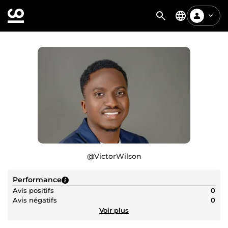
@
VictorWilson
Performance
Avis positifs
0
Avis négatifs
0
Voir plus