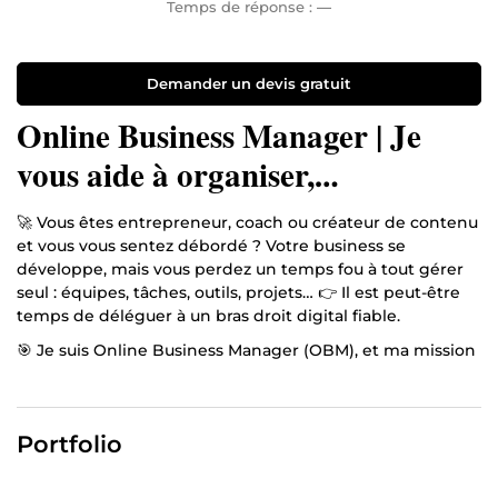
Temps de réponse :
—
Demander un devis gratuit
Online Business Manager | Je
vous aide à organiser,
automatiser et piloter votre
🚀 Vous êtes entrepreneur, coach ou créateur de contenu
activité en ligne
et vous vous sentez débordé ? Votre business se
développe, mais vous perdez un temps fou à tout gérer
seul : équipes, tâches, outils, projets… 👉 Il est peut-être
temps de déléguer à un bras droit digital fiable.
🎯 Je suis Online Business Manager (OBM), et ma mission
est simple :
vous aider à reprendre le contrôle de votre temps,
structurer vos opérations, et faire avancer vos projets
Portfolio
avec méthode.
✅ Ce que je peux faire pour vous :