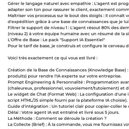
Gérer le langage naturel avec empathie : L'agent est pro
adapter son ton pour rassurer le client, exactement comme 
Maîtriser vos processus sur le bout des doigts : Il connaît v
d'expédition grâce à une base de connaissances que je lui
Filtrer le support de niveau 1 : L'agent résout 80% des d
(niveau 2) à votre équipe humaine avec un résumé de la si
L'Offre de Base : Le pack "Support IA Essentiel"
Pour le tarif de base, je construis et configure le cerveau
Voici très exactement ce qui vous est livré :
Création de la Base de Connaissances (Knowledge Base) : 
produits) pour rendre l'IA experte sur votre entreprise.
Prompt Engineering & Personnalité : Programmation avan
(chaleureux, professionnel, vouvoiement/tutoiement) et de
Le widget de Chat (Format Web) : La configuration d'une in
script HTML/JS simple fourni par la plateforme IA choisie).
Guide d'intégration : Un tutoriel clair pour copier-coller le
Délai : Votre agent IA est entraîné et livré sous 5 jours.
La Méthode : Comment se déroule la création ?
La Collecte (Brief) : À la commande, vous me fournissez vot