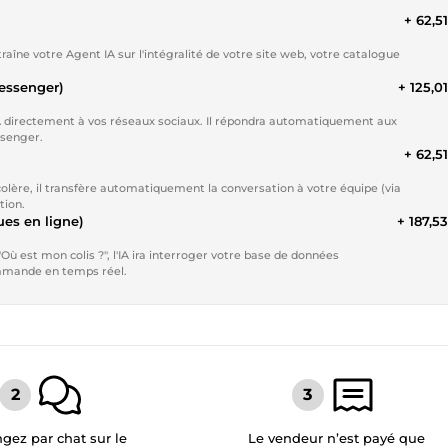
+ 62,5
traîne votre Agent IA sur l'intégralité de votre site web, votre catalogue
essenger)
+ 125,0
IA directement à vos réseaux sociaux. Il répondra automatiquement aux
ssenger.
+ 62,5
n colère, il transfère automatiquement la conversation à votre équipe (via
tion.
es en ligne)
+ 187,5
Où est mon colis ?", l'IA ira interroger votre base de données
mmande en temps réel.
gez par chat sur le
Le vendeur n’est payé que