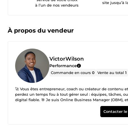
site jusqu’à l
à l’un de nos vendeurs
À propos du vendeur
VictorWilson
Performance
Commande en cours
0
Vente au total
1
🚀 Vous êtes entrepreneur, coach ou créateur de contenu e
perdez un temps fou à tout gérer seul : équipes, tâches, out
digital fiable. 🎯 Je suis Online Business Manager (OBM), e
temps, structurer vos opérations, et faire avancer vos pro
coordination de vos tâches et projets (lancements, automatis
Contacter le
etc.) Mise en place d’outils de gestion simples et efficace
gagner en fluidité et performance Reporting et suivi de vo
en reconversion avec une forte implication : chaque missio