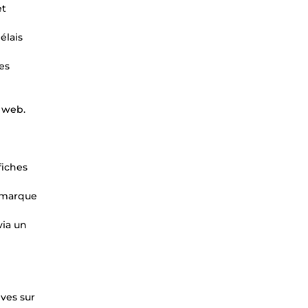
et
élais
es
e web.
fiches
e marque
via un
ives sur