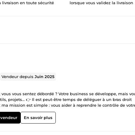
a livraison en toute sécurité
lorsque vous validez la livraison
Vendeur depuis
Juin 2025
t vous vous sentez débordé ? Votre business se développe, mais vo
ils, projets… 👉 Il est peut-être temps de déléguer à un bras droit
t ma mission est simple : vous aider à reprendre le contrôle de votr
jets avec méthode. ✅ Ce que je peux faire pour vous : Organisation 
ations, etc.) Suivi et animation de votre équipe (freelances, assist
 vendeur
En savoir plus
s (Notion, ClickUp, Google Drive…) Optimisation de vos process pour
s objectifs 🧩 Pourquoi me faire confiance même si je débute ? Je s
n est un enjeu pour moi J’ai étudié en profondeur les meilleures