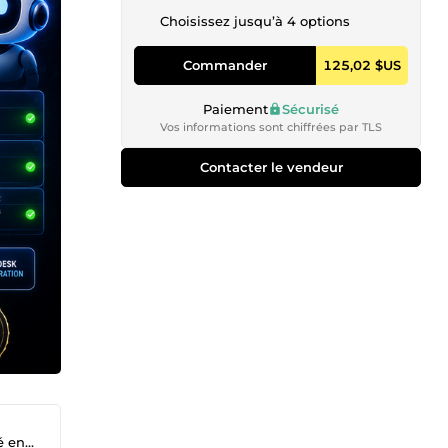
Choisissez jusqu’à 4 options
Commander
125,02 $US
Paiement
Sécurisé
Vos informations sont chiffrées par TLS
Contacter le vendeur
ligne