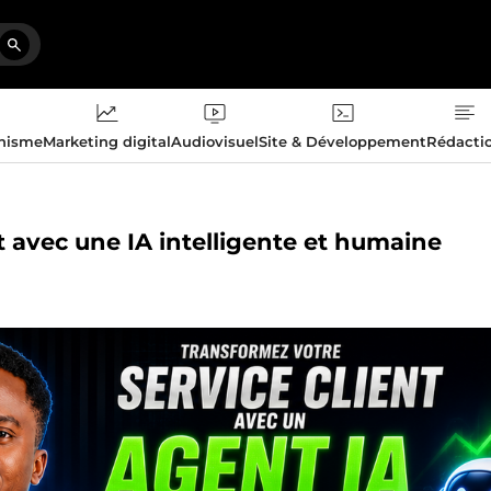
phisme
Marketing digital
Audiovisuel
Site & Développement
Rédacti
nt avec une IA intelligente et humaine