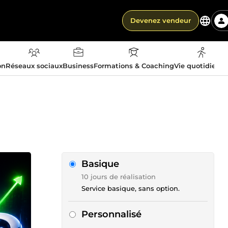
Devenez vendeur
on
Réseaux sociaux
Business
Formations & Coaching
Vie quotidienn
Basique
10 jours de réalisation
Service basique, sans option.
Personnalisé