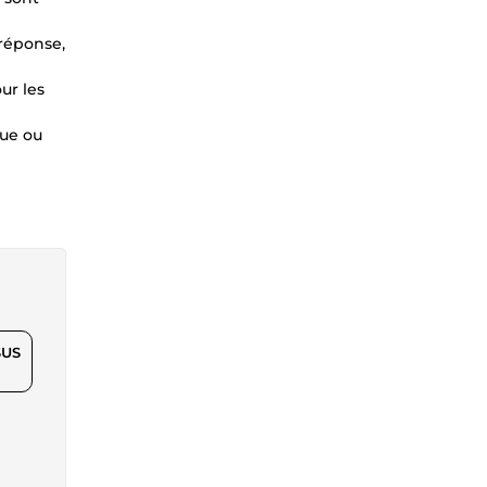
 réponse,
ur les
que ou
$US