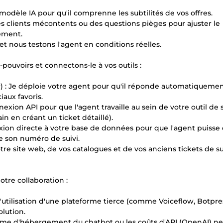
modèle IA pour qu'il comprenne les subtilités de vos offres.
es clients mécontents ou des questions pièges pour ajuster le
tement.
 et nous testons l'agent en conditions réelles.
pouvoirs et connectons-le à vos outils :
 : Je déploie votre agent pour qu'il réponde automatiquemen
aux favoris.
exion API pour que l'agent travaille au sein de votre outil de
in en créant un ticket détaillé).
on directe à votre base de données pour que l'agent puisse
e son numéro de suivi.
otre site web, de vos catalogues et de vos anciens tickets de 
notre collaboration :
'utilisation d'une plateforme tierce (comme Voiceflow, Botpre
lution.
rme d'hébergement du chatbot ou les coûts d'API (OpenAI) ne