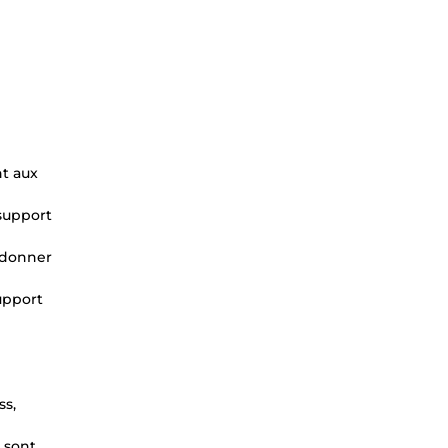
t aux
 support
 donner
support
ss,
 sont