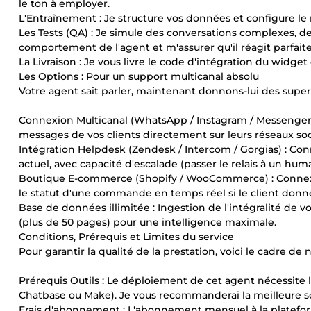
le ton à employer.
L'Entraînement : Je structure vos données et configure le 
Les Tests (QA) : Je simule des conversations complexes, d
comportement de l'agent et m'assurer qu'il réagit parfai
La Livraison : Je vous livre le code d'intégration du widget
Les Options : Pour un support multicanal absolu
Votre agent sait parler, maintenant donnons-lui des super-
Connexion Multicanal (WhatsApp / Instagram / Messenger)
messages de vos clients directement sur leurs réseaux soci
Intégration Helpdesk (Zendesk / Intercom / Gorgias) : Conn
actuel, avec capacité d'escalade (passer le relais à un huma
Boutique E-commerce (Shopify / WooCommerce) : Connexi
le statut d'une commande en temps réel si le client donn
Base de données illimitée : Ingestion de l'intégralité de v
(plus de 50 pages) pour une intelligence maximale.
Conditions, Prérequis et Limites du service
Pour garantir la qualité de la prestation, voici le cadre de 
Prérequis Outils : Le déploiement de cet agent nécessite l
Chatbase ou Make). Je vous recommanderai la meilleure so
Frais d'abonnement : L'abonnement mensuel à la platefo