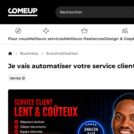
Pour vous
Meilleurs services
Meilleurs freelances
Design & Gra
Business
Automatisation
Accueil
Je vais automatiser votre service clie
Vente
0