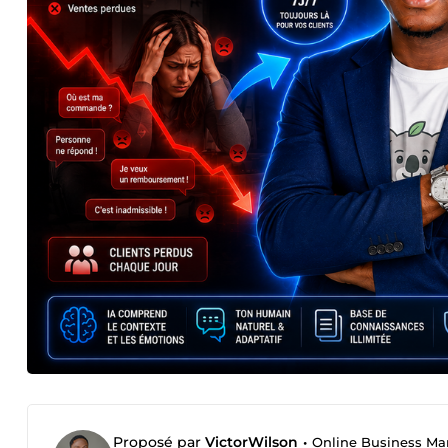
Proposé par
VictorWilson
•
Online Business Manag