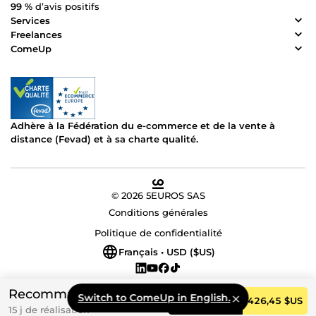
99 %
d’avis positifs
Services
Freelances
ComeUp
Adhère à la Fédération du e-commerce et de la vente à
distance (Fevad) et à sa charte qualité.
© 2026 5EUROS SAS
Conditions générales
Politique de confidentialité
Français • USD ($US)
Recommandé
Switch to ComeUp in English.
Commander
426,45 $US
15 j de réalisation