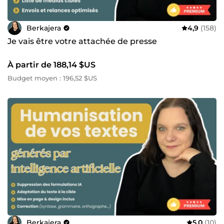
Berkajera
4,9
(158)
Je vais être votre attachée de presse
À partir de 188,14 $US
Budget moyen : 196,52 $US
Berkajera
5,0
(10)