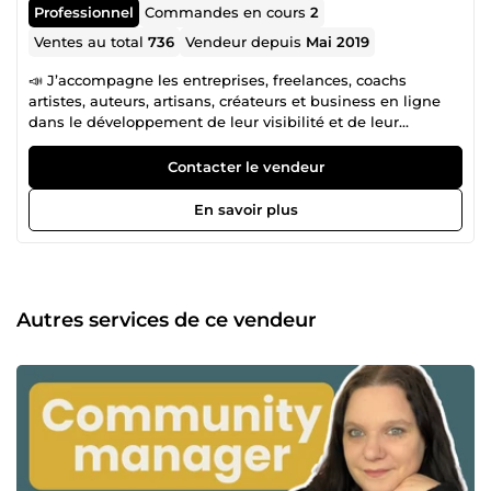
Professionnel
Commandes en cours
2
Ventes au total
736
Vendeur depuis
Mai 2019
📣 J’accompagne les entreprises, freelances, coachs
artistes, auteurs, artisans, créateurs et business en ligne
dans le développement de leur visibilité et de leur
communication. 📅 Réservation d'appel :
https://calendly.com/floriane-berkajera/call-berkajera
Contacter le vendeur
(copier/coller dans votre navigateur web si le lien ne
s'ouvre pas) 💬 N’hésitez pas à me contacter avant de
En savoir plus
passer commande ou pour toute question concernant mes
services.
Autres services de ce vendeur