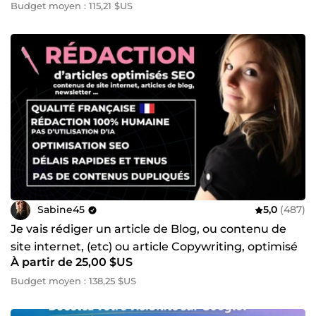
Budget moyen : 115,21 $US
Sabine45
5,0
(487)
Je vais rédiger un article de Blog, ou contenu de
site internet, (etc) ou article Copywriting, optimisé
À partir de 25,00 $US
SEO
Budget moyen : 138,25 $US