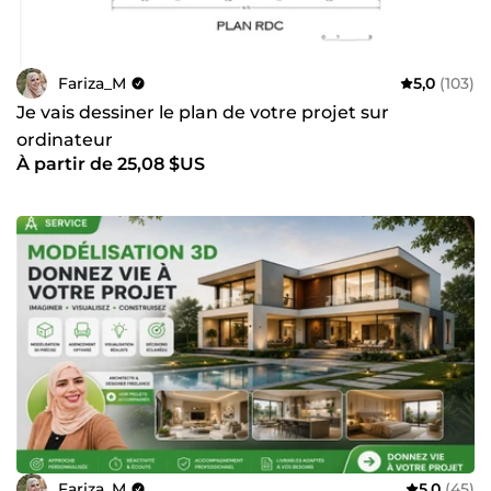
soigné, fiable et professionnel. 📩 Vous avez un projet ?
N’hésitez pas à me contacter avant commande : je
réponds rapidement et vous conseille avec plaisir.
Fariza_M
5,0
(103)
Je vais dessiner le plan de votre projet sur
ordinateur
À partir de 25,08 $US
Fariza_M
5,0
(45)