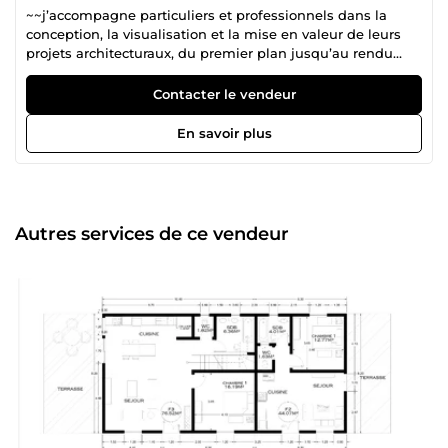
~~j’accompagne particuliers et professionnels dans la
conception, la visualisation et la mise en valeur de leurs
projets architecturaux, du premier plan jusqu’au rendu
final. 🎯 Mon objectif : vous fournir des plans clairs, précis
et exploitables, ainsi que des visuels réalistes qui vous
Contacter le vendeur
permettent de vous projeter, de décider plus facilement et
d’avancer sereinement dans votre projet. ✅ Ce que je vous
En savoir plus
apporte concrètement Plans architecturaux 2D détaillés
(plans, coupes, façades) Modélisation et rendus 3D
photoréalistes Optimisation des espaces et cohérence
fonctionnelle Travail rigoureux, respect des normes et des
proportions Communication fluide et accompagnement à
Autres services de ce vendeur
chaque étape. Contrairement à de simples dessinateurs, je
mets à profit mon expertise en architecture pour vous
proposer des solutions réalistes, cohérentes et
techniquement maîtrisées, adaptées à vos besoins et à
votre budget. 🤝 Pourquoi me choisir ? ✔️ Plusieurs
centaines de projets réalisés ✔️ De nombreux avis clients
positifs ✔️ Respect des délais et des consignes ✔️ Approche
professionnelle, sérieuse et à l’écoute. Que vous soyez : un
particulier avec un projet de construction ou de rénovation
un professionnel (architecte, décorateur, agent immobilier)
je m’adapte à vos attentes pour vous livrer un travail