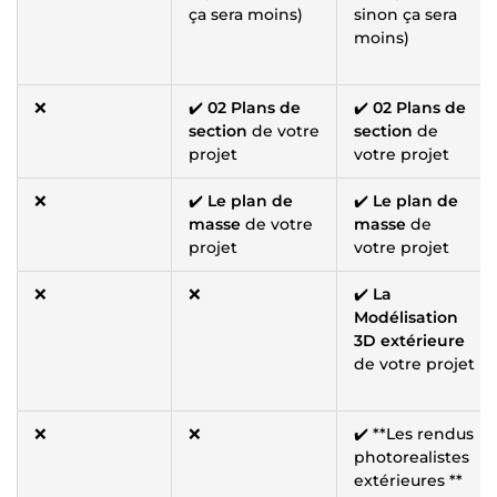
ça sera moins)
sinon ça sera
moins)
❌
✔️
02 Plans de
✔️
02 Plans de
section
de votre
section
de
projet
votre projet
❌
✔️
Le plan de
✔️
Le plan de
masse
de votre
masse
de
projet
votre projet
❌
❌
✔️
La
Modélisation
3D extérieure
de votre projet
❌
❌
✔️ **Les rendus
photorealistes
extérieures **