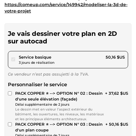
https://comeup.com/service/149942/modeliser-la-3d-de-
votre-projet
Je vais dessiner votre plan en 2D
sur autocad
pour 46,23 $US
Service basique
50,16 $US
3 jours de réalisation
Ce vendeur n’est pas assujetti à la TVA.
Personnaliser le service
PACK COPPER ⭐ --> OPTION N° 02 : Dessin
+ 37,62 $US
d'une seule élévation (façade)
Délai supplémentaire de 2 jours
Le dessin met en valeur l’aspect extérieur du
bâtiment, les ouvertures, les niveaux, les matériaux
et les principaux éléments architecturaux.
PACK COPPER ⭐ --> OPTION N° 03 : Dessin
+ 50,16 $US
d'un plan coupe
Délai supplémentaire de 2 jours