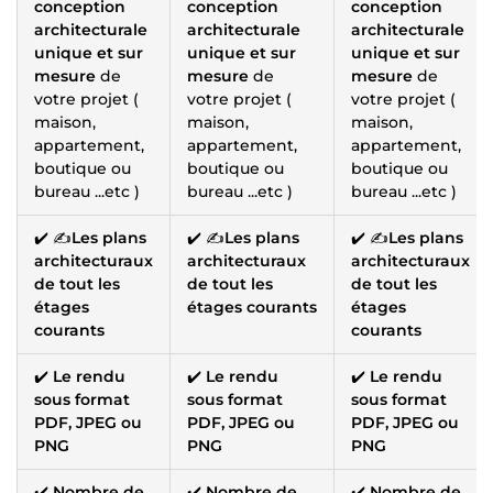
conception
conception
conception
architecturale
architecturale
architecturale
unique et sur
unique et sur
unique et sur
mesure
de
mesure
de
mesure
de
votre projet (
votre projet (
votre projet (
maison,
maison,
maison,
appartement,
appartement,
appartement,
boutique ou
boutique ou
boutique ou
bureau ...etc )
bureau ...etc )
bureau ...etc )
✔️ ✍️
Les plans
✔️ ✍️
Les plans
✔️ ✍️
Les plans
architecturaux
architecturaux
architecturaux
de tout les
de tout les
de tout les
étages
étages courants
étages
courants
courants
✔️
Le rendu
✔️
Le rendu
✔️
Le rendu
sous format
sous format
sous format
PDF, JPEG ou
PDF, JPEG ou
PDF, JPEG ou
PNG
PNG
PNG
✔️
Nombre de
✔️
Nombre de
✔️
Nombre de