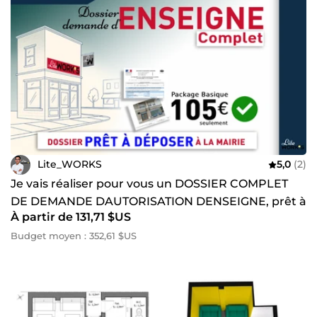
Lite_WORKS
5,0
(2)
Je vais réaliser pour vous un DOSSIER COMPLET
DE DEMANDE DAUTORISATION DENSEIGNE, prêt à
À partir de 131,71 $US
déposer en mairie
Budget moyen : 352,61 $US