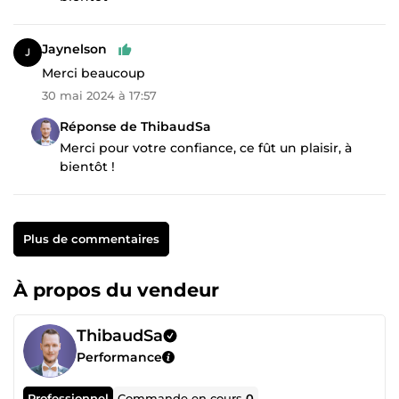
Jaynelson
Merci beaucoup
30 mai 2024 à 17:57
Réponse de ThibaudSa
Merci pour votre confiance, ce fût un plaisir, à
bientôt !
Plus de commentaires
À propos du vendeur
ThibaudSa
Performance
Professionnel
Commande en cours
0