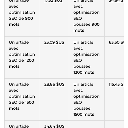
Un article
17,32 $US
Un article
34,64 $U
avec
avec
optimisation
optimisation
SEO de
900
SEO
mots
poussée
900
mots
Un article
23,09 $US
Un article
63,50 $U
avec
avec
optimisation
optimisation
SEO de
1200
SEO
mots
poussée
1200 mots
Un article
28,86 $US
Un article
115,45 $U
avec
avec
optimisation
optimisation
SEO de
1500
SEO
mots
poussée
1500 mots
Un article
34,64 $US