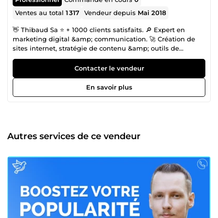
Ventes au total
1 317
Vendeur depuis
Mai 2018
👋 Thibaud Sa ⭐ + 1000 clients satisfaits. 🔎 Expert en
marketing digital &amp; communication. 🚀 Création de
sites internet, stratégie de contenu &amp; outils de
communication. Passionné par la communication et le
marketing digital, mon objectif est de booster votre
Contacter le vendeur
présence en ligne grâce à des solutions personnalisées et
innovantes. 🎓 Formation : Master en Information et
En savoir plus
Communication Licence Métiers du Numérique BTS
Communication ✅ Plus de 6 ans d'expérience ⭐ + de 1000
clients satisfaits 📈 Stratégies adaptées à vos besoins 📞
Disponible 7j/7 🤝 Contactez-moi dès maintenant pour
discuter de vos projets et découvrir comment je peux vous
Autres services de ce vendeur
aider à atteindre vos objectifs !