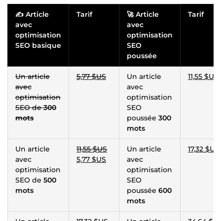
✍ Article
Tarif
🚀 Article
Tarif
avec
avec
optimisation
optimisation
SEO
basique
SEO
poussée
Un article
5,77 $US
Un article
11,55 $US
avec
avec
optimisation
optimisation
SEO de
300
SEO
mots
poussée
300
mots
Un article
11,55 $US
Un article
17,32 $US
avec
5,77 $US
avec
optimisation
optimisation
SEO de
500
SEO
mots
poussée
600
mots