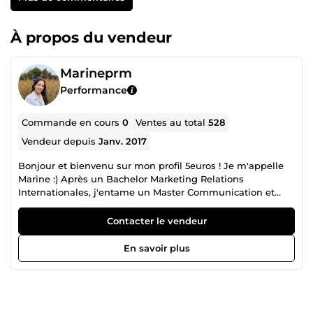
À propos du vendeur
Marineprm
Performance
Commande en cours
0
Ventes au total
528
Vendeur depuis
Janv. 2017
Bonjour et bienvenu sur mon profil 5euros ! Je m'appelle
Marine :) Après un Bachelor Marketing Relations
Internationales, j'entame un Master Communication et
Médias au sein de l'école de commerce Audencia. Afin
d'aider au financement de mes études, je propose de
Contacter le vendeur
mettre mes compétences et mes connaissances au service
des autres. N'hésitez pas à m'envoyer un message, j'y
En savoir plus
répondrai avec grand plaisir ! :)