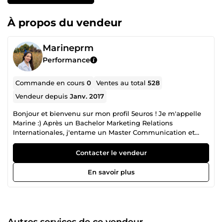
À propos du vendeur
Marineprm
Performance
Commande en cours
0
Ventes au total
528
Vendeur depuis
Janv. 2017
Bonjour et bienvenu sur mon profil 5euros ! Je m'appelle
Marine :) Après un Bachelor Marketing Relations
Internationales, j'entame un Master Communication et
Médias au sein de l'école de commerce Audencia. Afin
d'aider au financement de mes études, je propose de
Contacter le vendeur
mettre mes compétences et mes connaissances au service
des autres. N'hésitez pas à m'envoyer un message, j'y
En savoir plus
répondrai avec grand plaisir ! :)
Autres services de ce vendeur