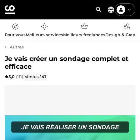
Pour vous
Meilleurs services
Meilleurs freelances
Design & Graph
Autres
Je vais créer un sondage complet et
efficace
5,0
(111)
Ventes
141