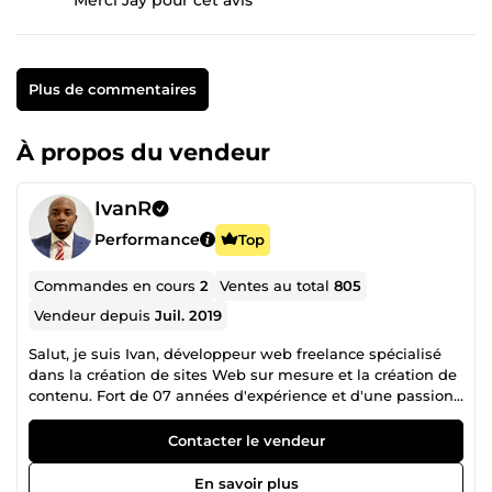
Plus de commentaires
À propos du vendeur
IvanR
Performance
Top
Commandes en cours
2
Ventes au total
805
Vendeur depuis
Juil. 2019
Salut, je suis Ivan, développeur web freelance spécialisé
dans la création de sites Web sur mesure et la création de
contenu. Fort de 07 années d'expérience et d'une passion
inébranlable pour le développement web, je suis votre
partenaire idéal pour donner vie à vos projets numériques.
Contacter le vendeur
Que vous ayez besoin d'un site vitrine, d'un blog, d'une
boutique en ligne ou d'un site complexe avec des
En savoir plus