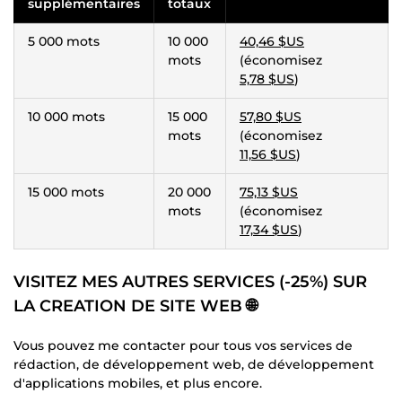
supplémentaires
totaux
5 000 mots
10 000
40,46 $US
mots
(économisez
5,78 $US
)
10 000 mots
15 000
57,80 $US
mots
(économisez
11,56 $US
)
15 000 mots
20 000
75,13 $US
mots
(économisez
17,34 $US
)
VISITEZ MES AUTRES SERVICES (-25%) SUR
LA CREATION DE SITE WEB 🌐
Vous pouvez me contacter pour tous vos services de
rédaction, de développement web, de développement
d'applications mobiles, et plus encore.