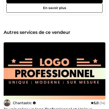
vidéo professionnel -Animation logo &amp; intro/outro -
Contenu vidéo pour réseaux sociaux (Instagram, YouTube,
En savoir plus
TikTok…) Mon expérience Fort d'une expérience auprès de
grandes marques comme Activision, Webedia et LVMH, je
mets aujourd'hui mon expertise au service des particuliers,
startups, PME et grandes entreprises, quel que soit votre
secteur d'activité. Qui est Chantastic ? Je suis Ludovic
Autres services de ce vendeur
Chan, fabriqué en France avec des racines à Hong Kong. Je
crée depuis 2018 en tant que freelance. Chantastic a
transformé plus de 600 projets de vidéos créatives en
métamorphosant vos messages sous forme d'animations
percutantes. Chaque projet est entièrement fait-maison
pour refléter l’univers et les besoins uniques de chaque
client. Contactez-moi pour discuter de votre projet et je
vous répondrai rapidement.
Chantastic
5,0
(14)