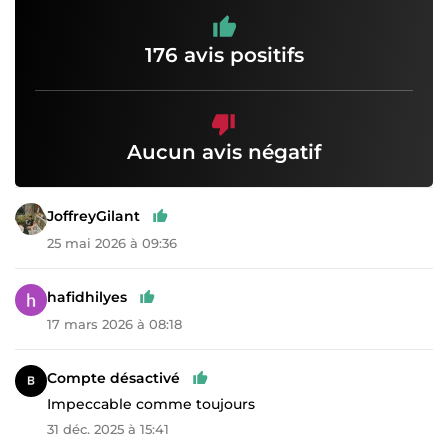
176 avis positifs
Aucun avis négatif
JoffreyGilant
25 mai 2026 à 09:36
hafidhilyes
17 mars 2026 à 08:18
Compte désactivé
Impeccable comme toujours
31 déc. 2025 à 15:41