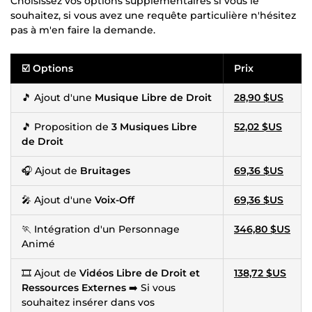
Choisissez vos options supplémentaires si vous le
souhaitez, si vous avez une requête particulière n'hésitez
pas à m'en faire la demande.
☑️ Options
Prix
🎵 Ajout d'une
Musique Libre de Droit
28,90 $US
🎵 Proposition de
3 Musiques Libre
52,02 $US
de Droit
🎧 Ajout de
Bruitages
69,36 $US
🎤 Ajout d'une
Voix-Off
69,36 $US
🏃 Intégration d'un Personnage
346,80 $US
Animé
🎞 Ajout de
Vidéos Libre de Droit et
138,72 $US
Ressources Externes
➡️ Si vous
souhaitez insérer dans vos