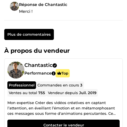
Réponse de Chantastic
Merci !
Plus de commentaires
À propos du vendeur
Chantastic
Performance
Top
Professionnel
Commandes en cours
3
Ventes au total
755
Vendeur depuis
Juil. 2019
Mon expertise Créer des vidéos créatives en captant
l’attention, en éveillant l’émotion et en métamorphosant
ces messages sous forme d'animations percutantes. Ce
que je vous propose : -Vidéo explicative &amp; motion
design -Spot publicitaire &amp; vidéo corporate -Montage
Contacter le vendeur