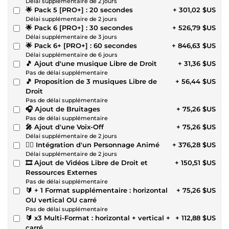
Délai supplémentaire de 2 jours
🌟 Pack 5 [PRO+] : 20 secondes
+ 301,02 $US
Délai supplémentaire de 2 jours
🌟 Pack 6 [PRO+] : 30 secondes
+ 526,79 $US
Délai supplémentaire de 3 jours
🌟 Pack 6+ [PRO+] : 60 secondes
+ 846,63 $US
Délai supplémentaire de 6 jours
🎵 Ajout d'une musique Libre de Droit
+ 31,36 $US
Pas de délai supplémentaire
🎵 Proposition de 3 musiques Libre de
+ 56,44 $US
Droit
Pas de délai supplémentaire
🎧 Ajout de Bruitages
+ 75,26 $US
Pas de délai supplémentaire
🎤 Ajout d'une Voix-Off
+ 75,26 $US
Délai supplémentaire de 2 jours
🏃‍♂️ Intégration d'un Personnage Animé
+ 376,28 $US
Délai supplémentaire de 2 jours
🎞 Ajout de Vidéos Libre de Droit et
+ 150,51 $US
Ressources Externes
Pas de délai supplémentaire
🔰 + 1 Format supplémentaire : horizontal
+ 75,26 $US
OU vertical OU carré
Pas de délai supplémentaire
🔰 x3 Multi-Format : horizontal + vertical +
+ 112,88 $US
carré