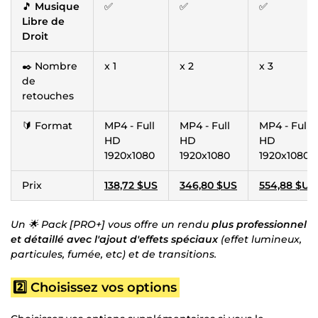
🎵
Musique
✅
✅
✅
Libre de
Droit
✒️ Nombre
x 1
x 2
x 3
de
retouches
🔰 Format
MP4 - Full
MP4 - Full
MP4 - Full
HD
HD
HD
1920x1080
1920x1080
1920x1080
Prix
138,72 $US
346,80 $US
554,88 $US
Un 🌟 Pack [PRO+] vous offre un rendu
plus professionnel
et détaillé avec l'ajout d'effets spéciaux
(effet lumineux,
particules, fumée, etc) et de transitions.
2️⃣ Choisissez vos options