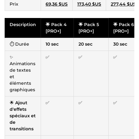
Prix
69,36 $US
173,40 $US
277,44 $US
Description
🌟 Pack 4
🌟 Pack 5
🌟 Pack 6
[PRO+]
[PRO+]
[PRO+]
⏱ Durée
10 sec
20 sec
30 sec
✨
✅
✅
✅
Animations
de textes
et
éléments
graphiques
🌟
Ajout
✅
✅
✅
d'effets
spéciaux et
de
transitions