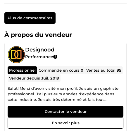
Plus de commentaires
À propos du vendeur
Designood
Performance
Professionnel
Commande en cours
0
Ventes au total
95
Vendeur depuis
Juil. 2019
Salut! Merci d'avoir visité mon profil. Je suis un graphiste
professionnel. J'ai plusieurs années d'expérience dans
cette industrie. Je suis très déterminé et fais tout
correctement comme le veulent les clients. Tenez toujours
les clients informés des phases, des échéanciers et des
Contacter le vendeur
résultats attendus. Je peux garantir un travail de qualité à
temps. Si vous choisissez de travailler avec moi, vous ne
En savoir plus
recevrez que le travail de la plus haute qualité, le souci du