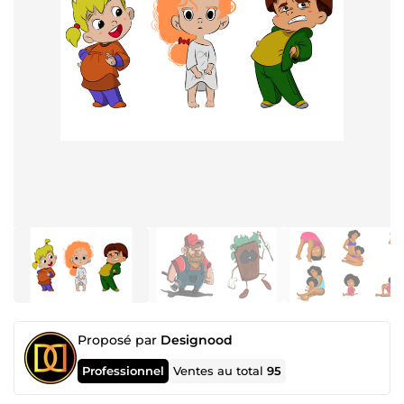
Proposé par
Designood
Professionnel
Ventes au total
95