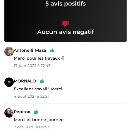
5 avis positifs
Aucun avis négatif
Antonelli_Maza
Merci pour les travaux ✌️
17 juin 2022 à 17:49
MORNALO
Excellent travail ! Merci
4 août 2021 à 22:21
Pepitox
Merci et bonne journée
7 oct. 2020 à 08:53