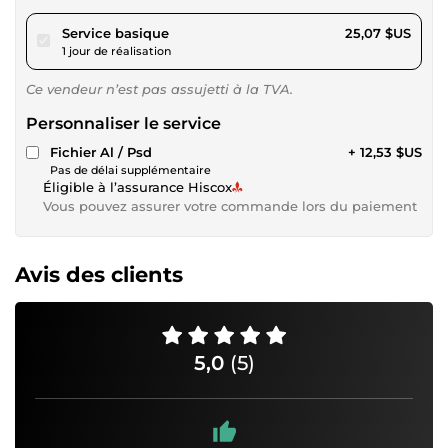
pour 23,11 $US
Service basique
25,07 $US
1 jour de réalisation
Ce vendeur n’est pas assujetti à la TVA.
Personnaliser le service
Fichier Al / Psd
+ 12,53 $US
Pas de délai supplémentaire
Éligible à l’assurance Hiscox
Vous pouvez assurer votre commande lors du paiement
Avis des clients
5,0
(5)