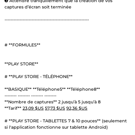
➌ Attendre tranquillement que la création de vos
captures d’écran soit terminée
--------------------------------------------------------
# **FORMULES**
**PLAY STORE**
# **PLAY STORE - TÉLÉPHONE**
**BASIQUE** **Téléphone5** **Téléphone8**
-------- -------- -------- --------
**Nombre de captures** 2 jusqu’à 5 jusqu’à 8
**Tarif**
23,09 $US
57,73 $US
92,36 $US
# **PLAY STORE - TABLETTES 7 & 10 pouces** (seulement
si l'application fonctionne sur tablette Android)