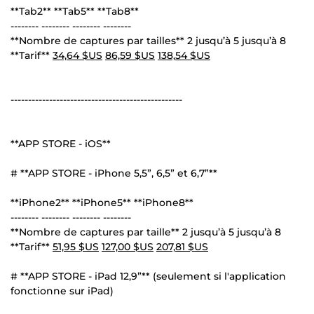
**Tab2** **Tab5** **Tab8**
-------- -------- -------- --------
**Nombre de captures par tailles** 2 jusqu’à 5 jusqu’à 8
**Tarif**
34,64 $US
86,59 $US
138,54 $US
-------------------------------------------------
**APP STORE - iOS**
# **APP STORE - iPhone 5,5”, 6,5” et 6,7”**
**iPhone2** **iPhone5** **iPhone8**
-------- -------- -------- --------
**Nombre de captures par taille** 2 jusqu’à 5 jusqu’à 8
**Tarif**
51,95 $US
127,00 $US
207,81 $US
# **APP STORE - iPad 12,9”** (seulement si l'application
fonctionne sur iPad)