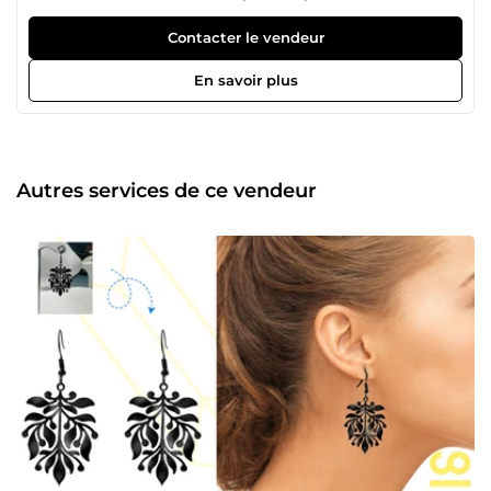
transformer des idées en œuvres d'art qui marquent les
esprits et communiquent avec impact. Notre objectif ?
Contacter le vendeur
Livrer des résultats qui surpassent vos attentes et donnent
à votre marque ou projet l’impact visuel qu’il mérite. Avec
En savoir plus
plus de 10 ans d'expérience, nous maîtrisons l'art de
donner vie à chaque projet, que ce soit un logo qui fait
sensation, un packaging élégant, un flyer accrocheur, un
covering audacieux, une émote unique, un présentoir
captivant, ou une miniature YouTube qui attire
Autres services de ce vendeur
instantanément. Et ce n’est pas tout ! De la mascotte
amusante à la caricature expressive, du portrait artistique
à la bannière saisissante, nous mettons tout en œuvre
pour livrer un résultat qui dépasse vos attentes. Vous avez
une vision et besoin de faire passer vos projets au niveau
supérieur ? Nous sommes là pour la concrétiser à travers
des designs qui marquent, qui parlent et qui restent.