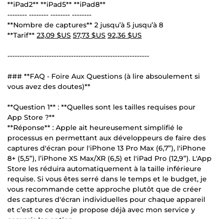
**iPad2** **iPad5** **iPad8**
-------- -------- -------- --------
**Nombre de captures** 2 jusqu’à 5 jusqu’à 8
**Tarif**
23,09 $US
57,73 $US
92,36 $US
----------------------------------------------------------
### **FAQ - Foire Aux Questions (à lire absoulement si
vous avez des doutes)**
**Question 1** : **Quelles sont les tailles requises pour
App Store ?**
**Réponse** : Apple ait heureusement simplifié le
processus en permettant aux développeurs de faire des
captures d'écran pour l'iPhone 13 Pro Max (6,7”), l'iPhone
8+ (5,5”), l’iPhone XS Max/XR (6,5) et l'iPad Pro (12,9”). L'App
Store les réduira automatiquement à la taille inférieure
requise. Si vous êtes serré dans le temps et le budget, je
vous recommande cette approche plutôt que de créer
des captures d'écran individuelles pour chaque appareil
et c’est ce ce que je propose déjà avec mon service y