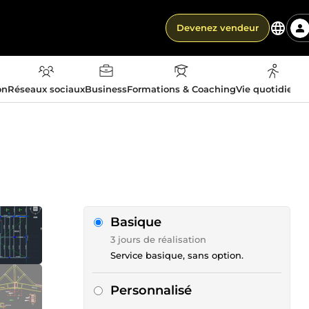
Devenez vendeur
on
Réseaux sociaux
Business
Formations & Coaching
Vie quotidienn
Basique
3 jours de réalisation
Service basique, sans option.
Personnalisé