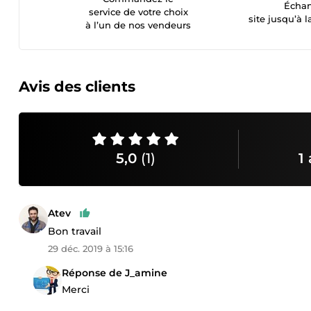
Échan
service de votre choix
site jusqu’à l
à l’un de nos vendeurs
Avis des clients
5,0
(1)
1 
Atev
Bon travail
29 déc. 2019 à 15:16
Réponse de J_amine
Merci