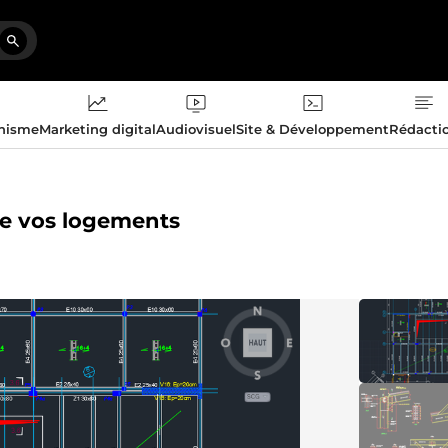
phisme
Marketing digital
Audiovisuel
Site & Développement
Rédacti
 de vos logements