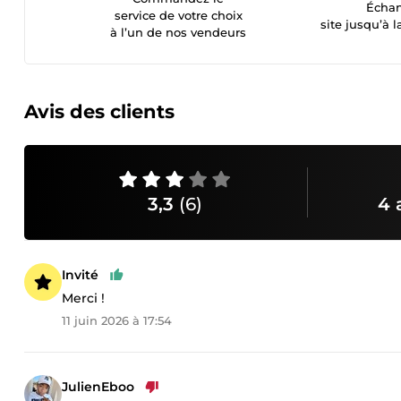
Échan
service de votre choix
site jusqu’à l
à l’un de nos vendeurs
Avis des clients
3,3
(6)
4 
Invité
Merci !
11 juin 2026 à 17:54
JulienEboo