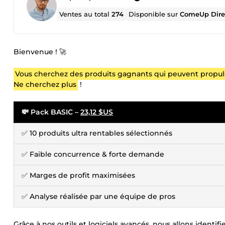
Ventes au total
274
Disponible sur
ComeUp Dire
Bienvenue ! 🚀
Vous cherchez des produits gagnants qui peuvent propu
Ne cherchez plus
!
💸 Pack BASIC –
23,12 $US
✅ 10 produits ultra rentables sélectionnés
✅ Faible concurrence & forte demande
✅ Marges de profit maximisées
✅ Analyse réalisée par une équipe de pros
Grâce à nos outils et logiciels avancés, nous allons identi