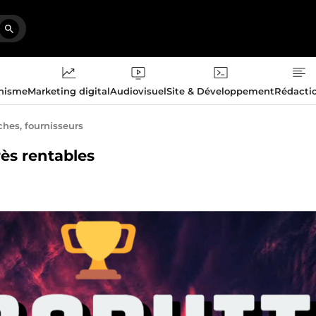
phisme
Marketing digital
Audiovisuel
Site & Développement
Rédacti
ches, fournisseurs
rès rentables