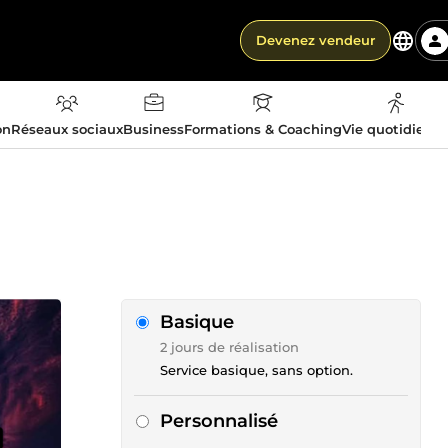
Devenez vendeur
on
Réseaux sociaux
Business
Formations & Coaching
Vie quotidienn
Basique
2 jours de réalisation
Service basique, sans option.
Personnalisé