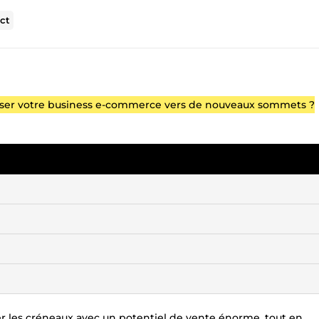
ct
lser votre business e-commerce vers de nouveaux sommets ?
fier les créneaux avec un potentiel de vente énorme, tout en