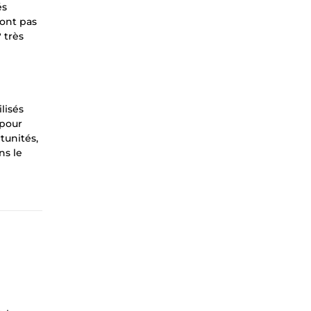
és
'ont pas
 très
lisés
 pour
tunités,
ns le