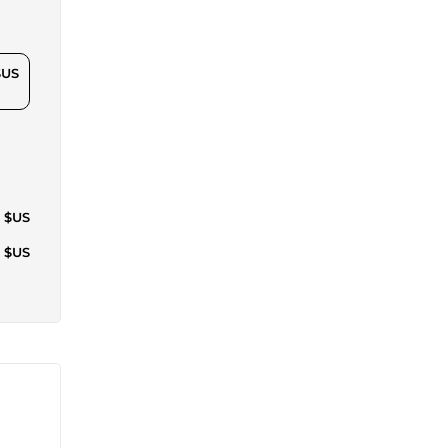
$US
7 $US
6 $US