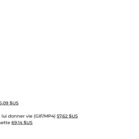
6,09 $US
 lui donner vie (GIF/MP4)
57,62 $US
hette
69,14 $US