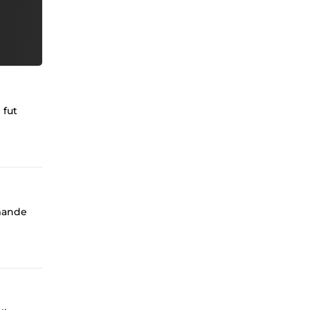
 fut
mmande