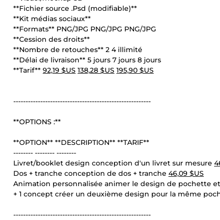
**Fichier source .Psd (modifiable)**
**Kit médias sociaux**
**Formats** PNG/JPG PNG/JPG PNG/JPG
**Cession des droits**
**Nombre de retouches** 2 4 illimité
**Délai de livraison** 5 jours 7 jours 8 jours
**Tarif**
92,19 $US
138,28 $US
195,90 $US
--------------------------------------------------------
**OPTIONS :**
**OPTION** **DESCRIPTION** **TARIF**
-------- -------- --------
Livret/booklet design conception d'un livret sur mesure
4
Dos + tranche conception de dos + tranche
46,09 $US
Animation personnalisée animer le design de pochette et
+ 1 concept créer un deuxième design pour la même poc
--------------------------------------------------------