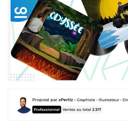
Proposé par
xPertiz
•
Graphiste • Illustrateur • 
Professionnel
Ventes au total
2 317