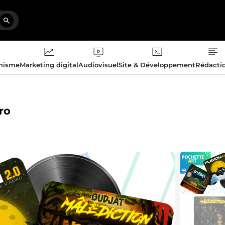
phisme
Marketing digital
Audiovisuel
Site & Développement
Rédacti
ro