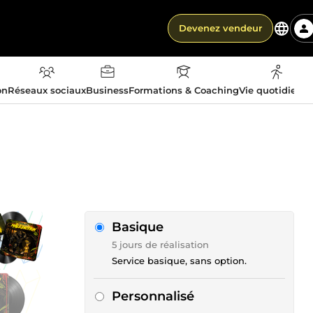
Devenez vendeur
on
Réseaux sociaux
Business
Formations & Coaching
Vie quotidienn
Basique
5 jours de réalisation
Service basique, sans option.
Personnalisé