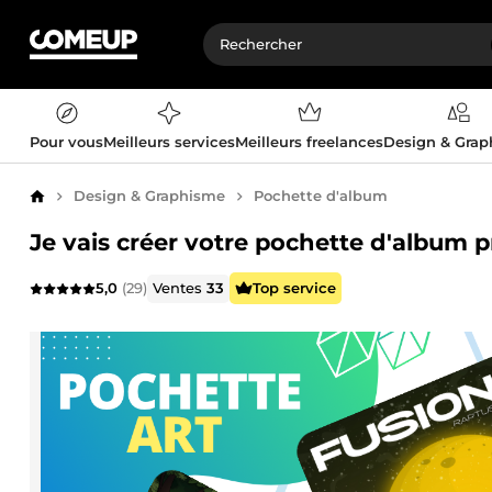
Pour vous
Meilleurs services
Meilleurs freelances
Design & Gra
Design & Graphisme
Pochette d'album
Accueil
Je vais créer votre pochette d'album p
5,0
(29)
Ventes
33
Top service