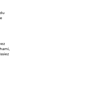
 du
re
vez
ghami,
ssiez