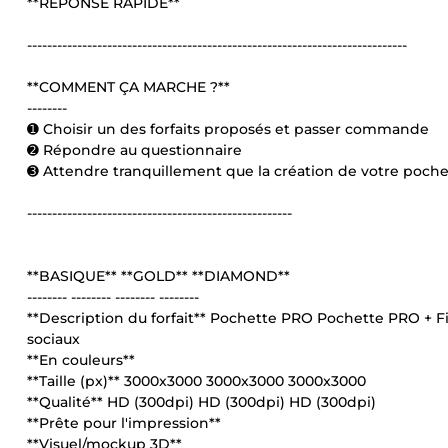
**RÉPONSE RAPIDE**
----------------------------------------------------------------------------
**COMMENT ÇA MARCHE ?**
--------
➊ Choisir un des forfaits proposés et passer commande
➋ Répondre au questionnaire
➌ Attendre tranquillement que la création de votre poche
-----------------------------------------------------
**BASIQUE** **GOLD** **DIAMOND**
-------- -------- -------- --------
**Description du forfait** Pochette PRO Pochette PRO + Fi
sociaux
**En couleurs**
**Taille (px)** 3000x3000 3000x3000 3000x3000
**Qualité** HD (300dpi) HD (300dpi) HD (300dpi)
**Prête pour l'impression**
**Visuel/mockup 3D**