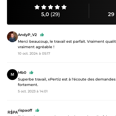
5,0
(29)
29 
AndyP_V2
Merci beaucoup, le travail est parfait. Vraiment qualit
vraiment agréable !
10 oct. 2024 à 05:17
Mb0
Superbe travail, xPertiz est à l'écoute des demandes
fortement.
5 oct. 2023 à 14:01
rispaoff