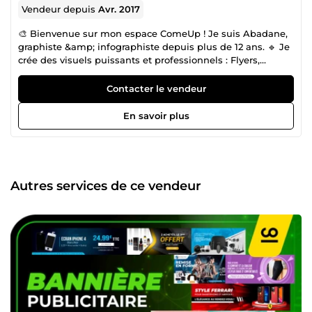
Vendeur depuis
Avr. 2017
🎨 Bienvenue sur mon espace ComeUp ! Je suis Abadane,
graphiste &amp; infographiste depuis plus de 12 ans. 🔹 Je
crée des visuels puissants et professionnels : Flyers,
affiches, miniatures YouTube, bannières, cartes de visite,
visuels Instagram, et bien plus. 🔹 Ma priorité : livrer un
Contacter le vendeur
rendu pro, rapide et conforme à 100 % à vos attentes. ➕
Plus de 4200 clients satisfaits me font confiance sur
En savoir plus
ComeUp. 📩 N’hésitez pas à me contacter avant la
commande si vous avez un projet particulier — je vous
aiderai à trouver la meilleure solution graphique, quel que
soit le support. À très bientôt !
Autres services de ce vendeur