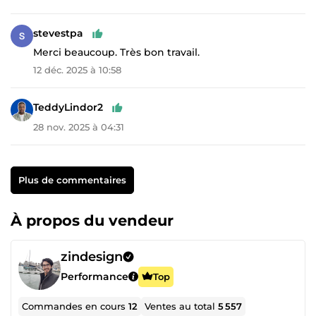
stevestpa
Merci beaucoup. Très bon travail.
12 déc. 2025 à 10:58
TeddyLindor2
28 nov. 2025 à 04:31
Plus de commentaires
À propos du vendeur
zindesign
Performance
Top
Commandes en cours
12
Ventes au total
5 557