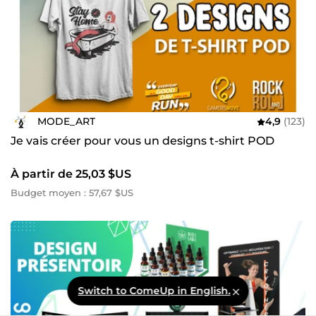
MODE_ART
4,9
(123)
Je vais créer pour vous un designs t-shirt POD
À partir de 25,03 $US
Budget moyen : 57,67 $US
Switch to ComeUp in English.