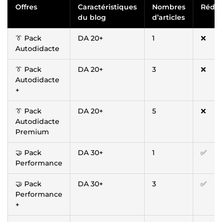
Offres
Caractéristiques
Nombres
Rédac
du blog
d’articles
👔 Pack
DA 20+
1
❌
Autodidacte
👔 Pack
DA 20+
3
❌
Autodidacte
+
👔 Pack
DA 20+
5
❌
Autodidacte
Premium
🤝 Pack
DA 30+
1
✅
Performance
🤝 Pack
DA 30+
3
✅
Performance
+