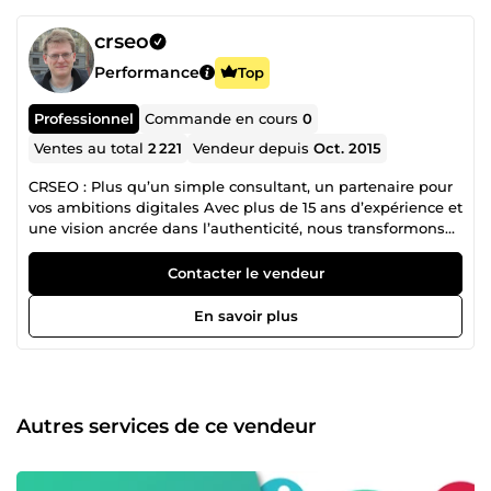
crseo
Performance
Top
Professionnel
Commande en cours
0
Ventes au total
2 221
Vendeur depuis
Oct. 2015
CRSEO : Plus qu’un simple consultant, un partenaire pour
vos ambitions digitales Avec plus de 15 ans d’expérience et
une vision ancrée dans l’authenticité, nous transformons
votre visibilité en ligne en une véritable force. Nos services
ne se limitent pas à des stratégies SEO ou SEA : nous vous
Contacter le vendeur
accompagnons pour donner un sens à votre présence
numérique, en valorisant ce qui vous rend unique. Qui
En savoir plus
sommes-nous ? CRSEO, c’est avant tout une histoire
humaine. Après des années d'accompagnement dans le
bien-être et le développement personnel, nous avons
choisi de mettre nos compétences techniques et
relationnelles au service de vos projets digitaux. Nous
Autres services de ce vendeur
croyons que chaque site, chaque projet, doit refléter des
valeurs authentiques. C’est pourquoi nous travaillons main
dans la main avec vous pour co-créer des stratégies