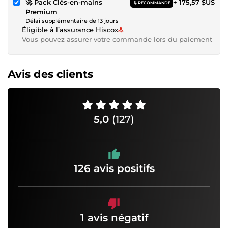
🚀 Pack Clés-en-mains
+ 175,57 $US
RECOMMANDÉ
Premium
Délai supplémentaire de 13 jours
Éligible à l’assurance Hiscox
Vous pouvez assurer votre commande lors du paiement
Avis des clients
5,0
(127)
126 avis positifs
1 avis négatif