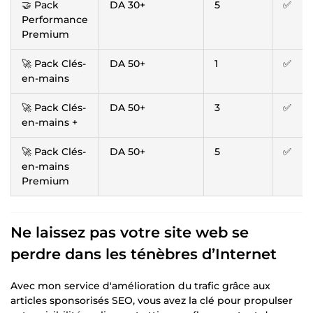
🤝 Pack
DA 30+
5
✅
Performance
Premium
🚀 Pack Clés-
DA 50+
1
✅
en-mains
🚀 Pack Clés-
DA 50+
3
✅
en-mains +
🚀 Pack Clés-
DA 50+
5
✅
en-mains
Premium
Ne laissez pas votre site web se
perdre dans les ténèbres d’Internet
Avec mon service d'amélioration du trafic grâce aux
articles sponsorisés SEO, vous avez la clé pour propulser