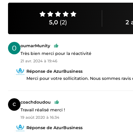
5,0
(2)
2 
oumarMunity
Très bien merci pour la réactivité
21 avr. 2024 à 19:46
Réponse de AzurBusiness
Merci pour votre sollicitation. Nous sommes ravis d
coachdoudou
Travail réalisé merci !
19 août 2020 à 16:34
Réponse de AzurBusiness