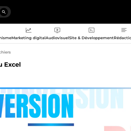
phisme
Marketing digital
Audiovisuel
Site & Développement
Rédacti
chiers
u Excel