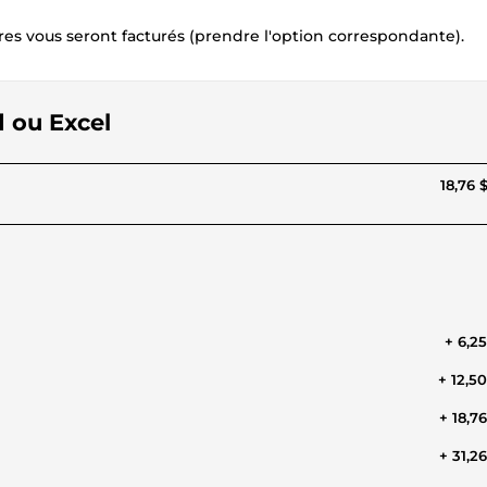
es vous seront facturés (prendre l'option correspondante).
d ou Excel
18,76 
+ 6,2
+ 12,5
+ 18,7
+ 31,2