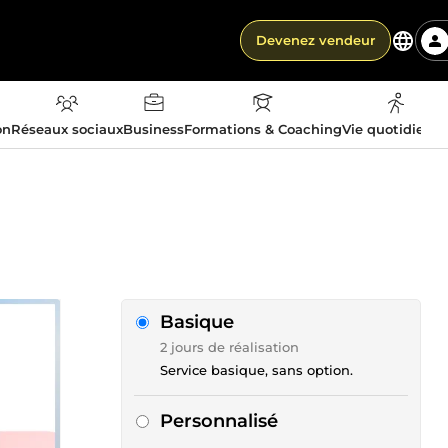
Devenez vendeur
on
Réseaux sociaux
Business
Formations & Coaching
Vie quotidienn
Basique
2 jours de réalisation
Service basique, sans option.
Personnalisé