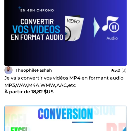
TheophileFashah
5,0
(3)
Je vais convertir vos vidéos MP4 en formant audio
MP3,WAV,M4A,WMW,AAC,etc
À partir de 18,82 $US