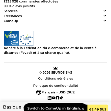
1 335 028
commandes effectuées
99 %
d’avis positifs
Services
Freelances
ComeUp
Adhère à la Fédération du e-commerce et de la vente à
distance (Fevad) et à sa charte qualité.
© 2026 5EUROS SAS
Conditions générales
Politique de confidentialité
Français • USD ($US)
Basique
Switch to ComeUp in English.
Commander
62,49 $US