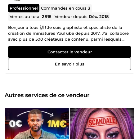
Professionnel
Commandes en cours
3
Ventes au total
2 915
Vendeur depuis
Déc. 2018
Bonjour à tous 🙌 ! Je suis graphiste et spécialiste de la
création de miniatures YouTube depuis 2017. J’ai collaboré
avec plus de 500 créateurs de contenu, parmi lesquels
Yomi Denzel, Locklear, Doigby, Oussama Ammar, Liv,
Sardoche, Spectracious, Bob Lennon, Benzaie, Le Raptor et
Contacter le vendeur
bien d’autres, en France comme à l’international. Ce que
j’ai accompli avec eux, je peux l’accomplir avec vous. En
En savoir plus
faisant appel à moi, vous bénéficierez d’un travail
professionnel et de haute qualité, qui a su convaincre ces
créateurs de me faire confiance. Si eux l’ont fait… pourquoi
pas vous ?
Autres services de ce vendeur