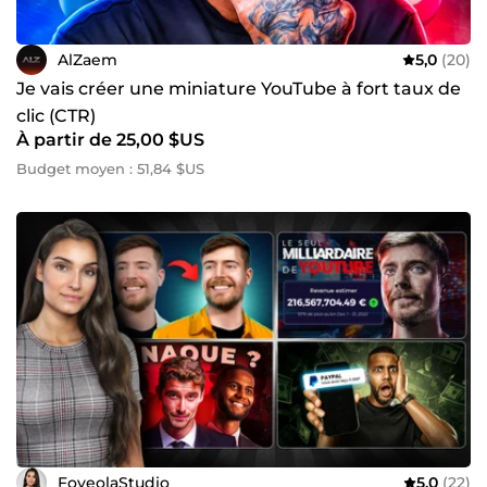
AlZaem
5,0
(20)
Je vais créer une miniature YouTube à fort taux de
clic (CTR)
À partir de 25,00 $US
Budget moyen : 51,84 $US
FoveolaStudio
5,0
(22)