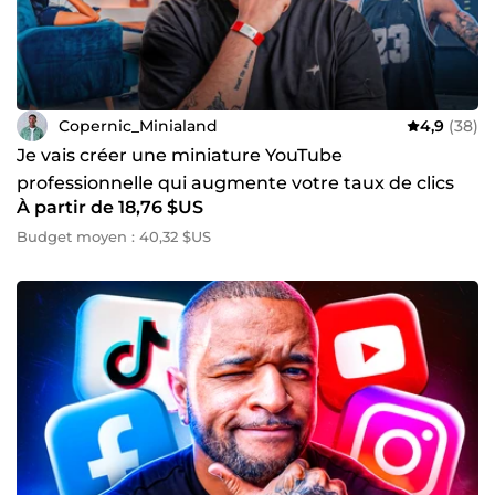
Copernic_Minialand
4,9
(38)
Je vais créer une miniature YouTube
professionnelle qui augmente votre taux de clics
À partir de 18,76 $US
(CTR)
Budget moyen : 40,32 $US