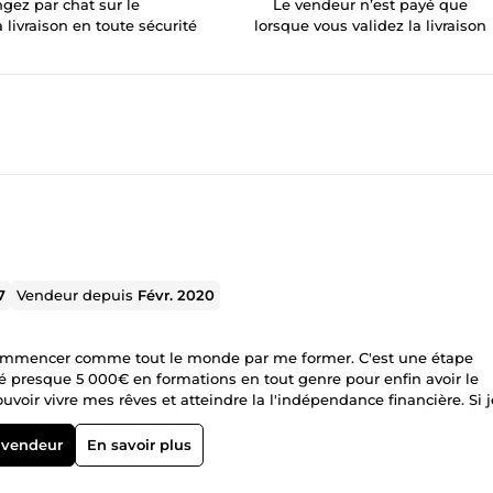
gez par chat sur le
Le vendeur n’est payé que
a livraison en toute sécurité
lorsque vous validez la livraison
7
Vendeur depuis
Févr. 2020
 commencer comme tout le monde par me former. C'est une étape
ensé presque 5 000€ en formations en tout genre pour enfin avoir le
uvoir vivre mes rêves et atteindre la l'indépendance financière. Si j
ocuments et le savoir nécessaire pour que vous aussi, vous soyez prê
important que le savoir et les techniques se transmettre ou s'écha
 vendeur
En savoir plus
nrichir sur le dos des autres comme le font certains vendeurs de r
core pour quelques années mon métier de dessinateur industriel et 