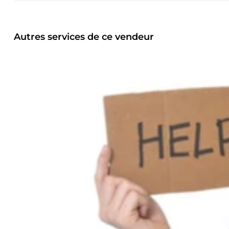
de projets depuis bientôt 10 ans. J'ai pu me faire une plac
une machine pour une entreprise qui est désormais vendue
Australie...etc). En plus de cette expérience, je suis aussi 
ingénierie simultanée conception. Je suis ici pour vous a
Autres services de ce vendeur
prototype, d'une pré-série et même d'une industrialisatio
pour la dépose d'un brevet. Je n'attend plus que vous !