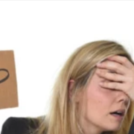
e dans ce milieu et acquérir une forte expérience en concevant de 
 à travers le monde entier (Europe, Amérique du Nord, Chine, Afri
titulaire d'un Brevet de technicien supérieur et d'une Licence en
ccompagner d'une réalisation de pièces simples à la conception d'u
n complète pour la mise en vente du produit en passant par des con