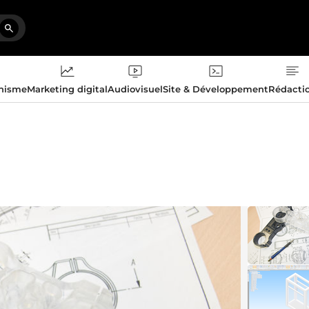
phisme
Marketing digital
Audiovisuel
Site & Développement
Rédacti