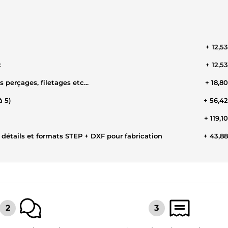
+ 12,5
t
+ 12,5
perçages, filetages etc...
+ 18,8
à 5)
+ 56,4
+ 119,1
détails et formats STEP + DXF pour fabrication
+ 43,8