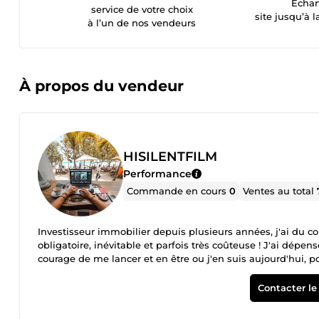
Échan
service de votre choix
site jusqu’à l
à l’un de nos vendeurs
À propos du vendeur
HISILENTFILM
Performance
Commande en cours
0
Ventes au total
Investisseur immobilier depuis plusieurs années, j'ai du
obligatoire, inévitable et parfois très coûteuse ! J'ai dép
courage de me lancer et en être ou j'en suis aujourd'hui, po
suis ici aujourd'hui c'est pour vous transmettre tous les d
vous lancer sans dépenser une fortune. Je pense qu'il est 
Contacter le
entre nous mais pas qu'elles deviennent des moyens de s'e
En parallèle de ma passion pour l'immobilier, j’exerce en