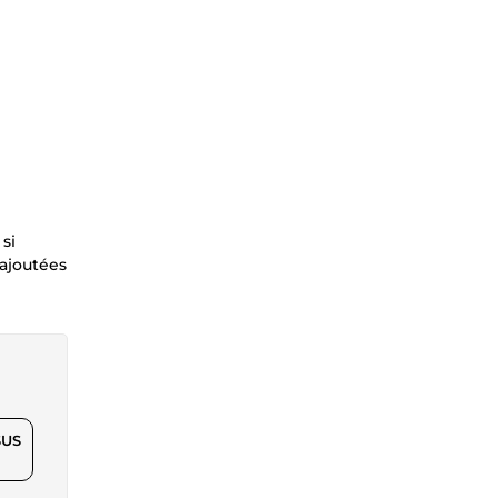
si
rajoutées
$US