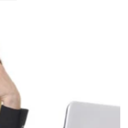
A à Z
que,
n
seils