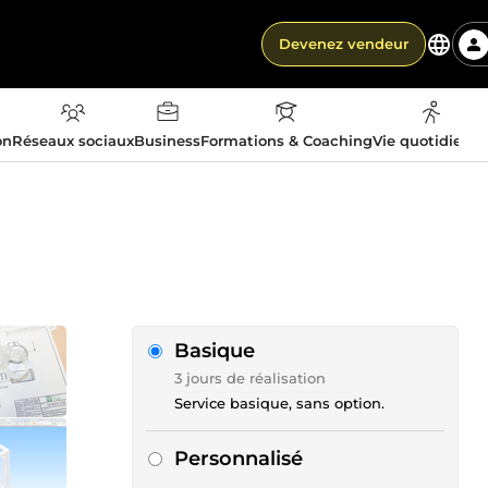
Devenez vendeur
on
Réseaux sociaux
Business
Formations & Coaching
Vie quotidienn
Basique
3 jours de réalisation
Service basique, sans option.
Personnalisé