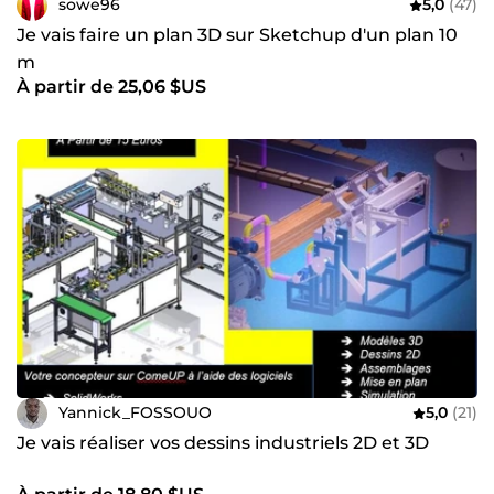
sowe96
5,0
(47)
Je vais faire un plan 3D sur Sketchup d'un plan 10
m
À partir de 25,06 $US
Yannick_FOSSOUO
5,0
(21)
Je vais réaliser vos dessins industriels 2D et 3D