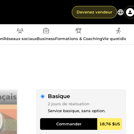
Devenez vendeur
on
Réseaux sociaux
Business
Formations & Coaching
Vie quotidienn
Basique
2 jours de réalisation
Service basique, sans option.
Commander
18,76 $US