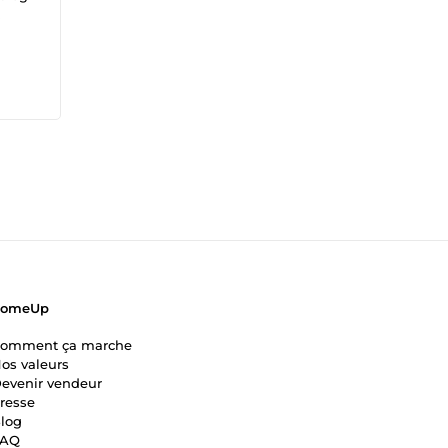
ComeUp
omment ça marche
os valeurs
evenir vendeur
resse
log
FAQ