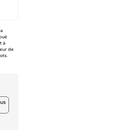
la
doué
t à
veur de
ots.
$US