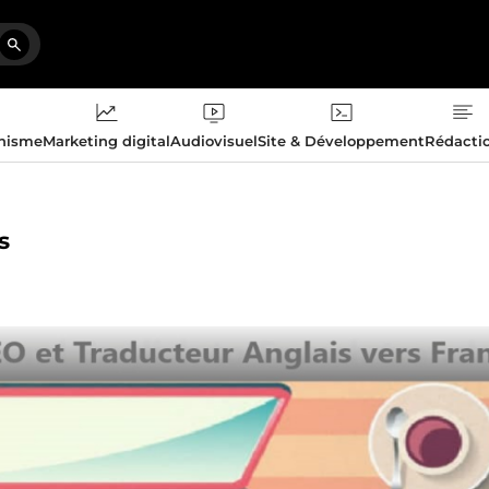
phisme
Marketing digital
Audiovisuel
Site & Développement
Rédacti
s