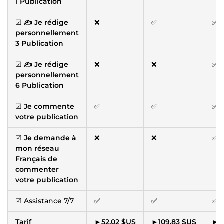
1 Publication
☑
✍️ Je rédige
❌
✅
✅
personnellement
3 Publication
☑
✍️ Je rédige
❌
❌
✅
personnellement
6 Publication
☑
Je commente
✅
✅
✅
votre publication
☑
Je demande à
❌
❌
✅
mon réseau
Français de
commenter
votre publication
☑ Assistance 7/7
✅
✅
✅
Tarif
►
52,02 $US
►
109,83 $US
►
1