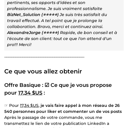
pertinents, ses apports d'idées et son
professionnalisme. Je suis vraiment satisfaite
BizNet_Solution (⭐⭐⭐⭐⭐)
Je suis très satisfait du
travail effectué. A tel point que je prolonge la
collaboration. Bravo, merci et continuez ainsi.
AlexandreJorge (⭐⭐⭐⭐⭐)
Rapide, de bon conseil et à
l'écoute de son client: tout ce que l'on attend d'un
pro!!! Merci!
┄┄┄┄┄┄┄┄┄┄┄┄┄┄┄┄┄┄┄┄┄┄┄┄┄┄┄┄┄┄┄┄┄┄┄
Ce que vous allez obtenir
Offre Basique : ☑ Ce que je vous propose
pour
17,34 $US
:
☞ Pour
17,34 $US
,
je vais faire appel à mon réseau de 26
540 personnes pour liker et commenter un de vos posts
Après le passage de votre commande, vous me
transmettez le lien de votre publication LinkedIn a