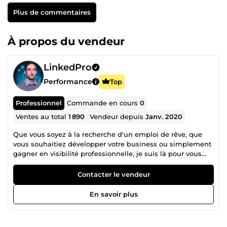
Plus de commentaires
À propos du vendeur
LinkedPro
Performance
Top
Professionnel
Commande en cours
0
Ventes au total
1 890
Vendeur depuis
Janv. 2020
Que vous soyez à la recherche d'un emploi de rêve, que
vous souhaitiez développer votre business ou simplement
gagner en visibilité professionnelle, je suis là pour vous
aider à atteindre vos objectifs sur LinkedIn, en 2026. Avec
25 320 abonnés actifs et plus de 12 ans d'expérience en
Contacter le vendeur
tant que commercial dans différents secteurs, je sais ce
qui fonctionne et ce qui ne fonctionne pas sur LinkedIn.
En savoir plus
Ma mission est simple : vous faire atteindre vos objectifs
sur LinkedIn en transformant votre profil en un véritable
aimant à opportunités, identifier et contacter des vrais