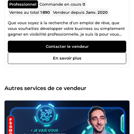
Professionnel
Commande en cours
0
Ventes au total
1 890
Vendeur depuis
Janv. 2020
Que vous soyez à la recherche d'un emploi de rêve, que
vous souhaitiez développer votre business ou simplement
gagner en visibilité professionnelle, je suis là pour vous
aider à atteindre vos objectifs sur LinkedIn, en 2026. Avec
25 320 abonnés actifs et plus de 12 ans d'expérience en
Contacter le vendeur
tant que commercial dans différents secteurs, je sais ce
qui fonctionne et ce qui ne fonctionne pas sur LinkedIn.
En savoir plus
Ma mission est simple : vous faire atteindre vos objectifs
sur LinkedIn en transformant votre profil en un véritable
aimant à opportunités, identifier et contacter des vrais
prospects et en les retenant avec un contenu pertinent.
Pourquoi LinkedIn est-il indispensable en 2026 ? Le
Autres services de ce vendeur
marché du travail a changé. Les entreprises recrutent
directement sur LinkedIn, les opportunités d'affaires y
naissent, et la visibilité en ligne détermine la réputation
professionnelle. Un profil optimisé ne se contente plus
d’être un simple CV en ligne, c'est une véritable vitrine
pour vos prochaines opportunités professionnelles. En
2026, les tendances clés de LinkedIn incluent : 🔍
Recherche avancée d’emploi : Les recruteurs utilisent des