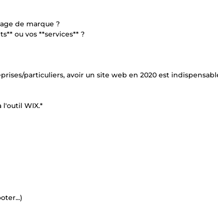
image de marque ?
s** ou vos **services** ?
rises/particuliers, avoir un site web en 2020 est indispensab
l'outil WIX.*
ter...)