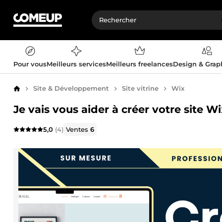
Pour vous
Meilleurs services
Meilleurs freelances
Design & Gra
Site & Développement
Site vitrine
Wix
Accueil
Je vais vous aider à créer votre site W
5,0
(4)
Ventes
6