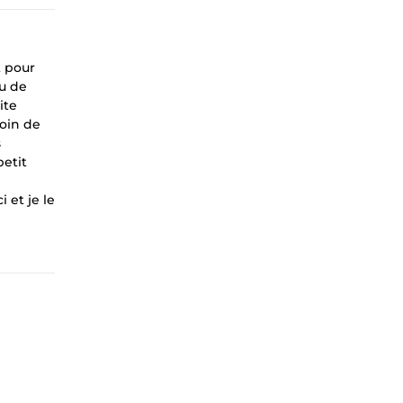
t pour
vu de
ite
soin de
s
petit
 et je le