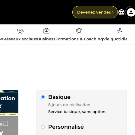
Devenez vendeur
on
Réseaux sociaux
Business
Formations & Coaching
Vie quotidienn
Basique
8 jours de réalisation
Service basique, sans option.
Personnalisé