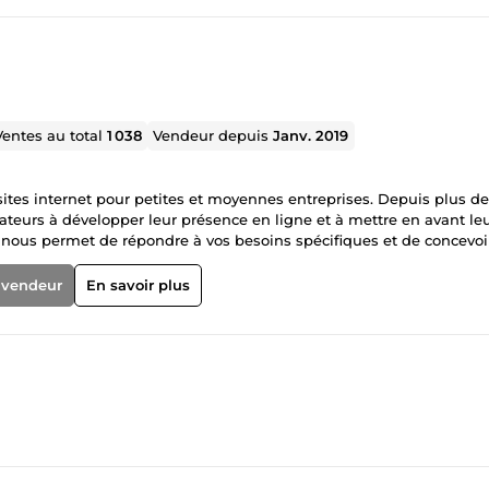
Ventes au total
1 038
Vendeur depuis
Janv. 2019
ites internet pour petites et moyennes entreprises. Depuis plus de
teurs à développer leur présence en ligne et à mettre en avant le
ise nous permet de répondre à vos besoins spécifiques et de concevoi
 Que ce soit pour un site vitrine, un site e-commerce ou un site d'a
projets.
 vendeur
En savoir plus