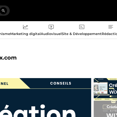
phisme
Marketing digital
Audiovisuel
Site & Développement
Rédacti
ix.com