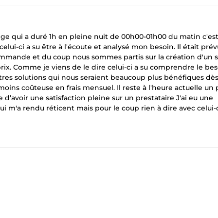
nge qui a duré 1h en pleine nuit de 00h00-01h00 du matin c'es
celui-ci a su être à l'écoute et analysé mon besoin. Il était pré
 commande et du coup nous sommes partis sur la création d'un s
ix. Comme je viens de le dire celui-ci a su comprendre le be
autres solutions qui nous seraient beaucoup plus bénéfiques dè
oins coûteuse en frais mensuel. Il reste à l'heure actuelle un 
re d’avoir une satisfaction pleine sur un prestataire J'ai eu une
 m'a rendu réticent mais pour le coup rien à dire avec celui-ci