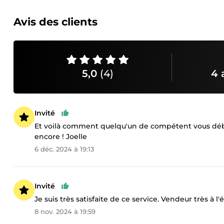
Avis des clients
5,0
(4)
4 
Invité
Et voilà comment quelqu'un de compétent vous débloq
encore ! Joelle
6 déc. 2024 à 19:13
Invité
Je suis très satisfaite de ce service. Vendeur très à l'
8 nov. 2024 à 19:59