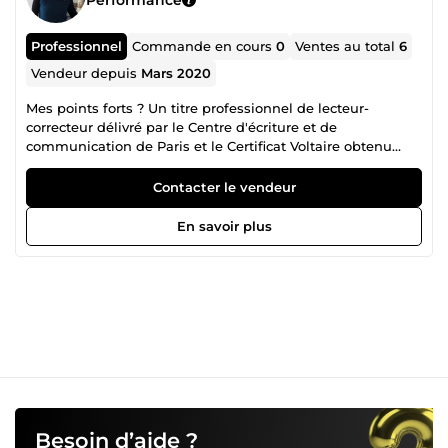
Professionnel
Commande en cours
0
Ventes au total
6
Vendeur depuis
Mars 2020
Mes points forts ? Un titre professionnel de lecteur-
correcteur délivré par le Centre d'écriture et de
communication de Paris et le Certificat Voltaire obtenu
avec le score de 1000/1000. Je vous propose mes services
en relecture et correction pour tous vos écrits : romans ;
Contacter le vendeur
articles ; mémoires ; thèses ; rapports de stages ; comptes-
rendus professionnels ; blogs ; sites... Après une lecture
En savoir plus
approfondie, votre document sera débarrassé des fautes
d'orthographe, de grammaire, de syntaxe, de ponctuation,
de typographie. Je veille à éliminer les redondances, les
barbarismes, les pléonasmes et les éventuelles
maladresses. Je peux vous aider à reformuler vos phrases.
Je propose également un service de transcription à partir
de vos notes ou d'un enregistrement. Je travaille en toute
confidentialité et dans le respect de ce que vous me
confiez. Je ne prends pas votre place, je travaille
essentiellement la forme et vous laisse le fond !
Besoin d’aide ?