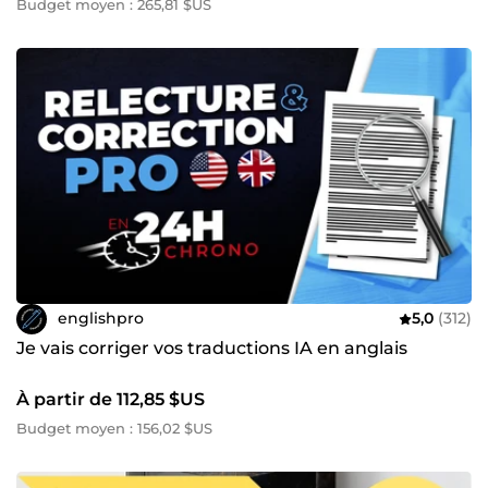
Budget moyen : 265,81 $US
englishpro
5,0
(312)
Je vais corriger vos traductions IA en anglais
À partir de 112,85 $US
Budget moyen : 156,02 $US