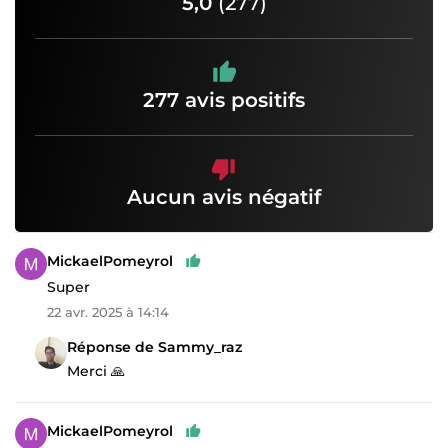
5,0
(277)
277 avis positifs
Aucun avis négatif
MickaelPomeyrol
Super
22 avr. 2025 à 14:14
Réponse de Sammy_raz
Merci 🙏
MickaelPomeyrol