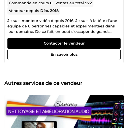
Commande en cours
0
Ventes au total
572
Vendeur depuis
Déc. 2018
Je suis monteur vidéo depuis 2016. Je suis à la tête d’une
équipe de 6 personnes capables et expérimentées dans
leur domaine. De ce fait, on peut s’occuper de grands
volumes de vidéos. J’utilise des outils professionnels : La
série Adobe, Final cut pro et Motion, Capcut, des templates
Contacter le vendeur
et des plug-ins payants, des banques d’images, de vidéos
et de musiques libres de droits payantes ou non, des IA
En savoir plus
générateurs d’images et de voix payants
Autres services de ce vendeur