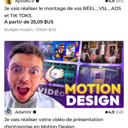
AyoubGV
4,9
(80)
Je vais réaliser le montage de vos RÉEL , VSL , ADS
et TIK TOKS
À partir de 25,09 $US
Budget moyen : 219,64 $US
AdamIV
4,9
(68)
Je vais réaliser votre vidéo de présentation
d'entreprise en Motion Design