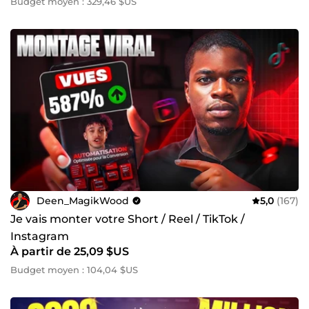
Budget moyen : 329,46 $US
Deen_MagikWood
5,0
(167)
Je vais monter votre Short / Reel / TikTok /
Instagram
À partir de 25,09 $US
Budget moyen : 104,04 $US