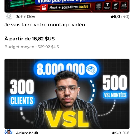
JohnDev
5,0
(40)
Je vais faire votre montage vidéo
À partir de 18,82 $US
Budget moyen : 369,92 $US
AdamIV
5,0
(81)