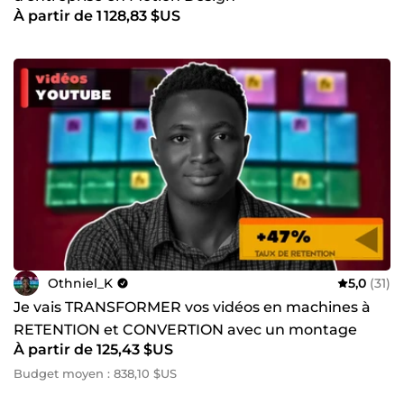
À partir de 1 128,83 $US
Othniel_K
5,0
(31)
Je vais TRANSFORMER vos vidéos en machines à
RETENTION et CONVERTION avec un montage
À partir de 125,43 $US
dynamique et captivant
Budget moyen : 838,10 $US