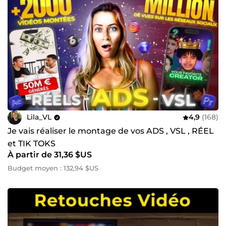
Lila_VL
4,9
(168)
Je vais réaliser le montage de vos ADS , VSL , RÉEL
et TIK TOKS
À partir de 31,36 $US
Budget moyen : 132,94 $US