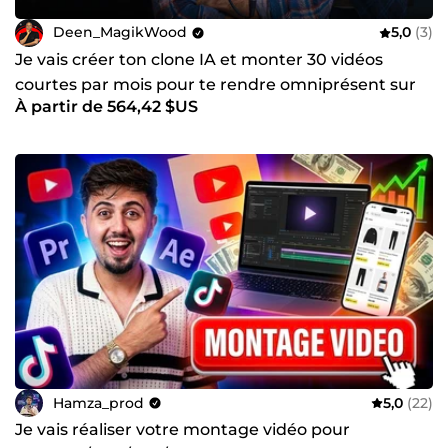
Deen_MagikWood
5,0
(3)
Je vais créer ton clone IA et monter 30 vidéos
courtes par mois pour te rendre omniprésent sur
À partir de 564,42 $US
les réseaux
Hamza_prod
5,0
(22)
Je vais réaliser votre montage vidéo pour