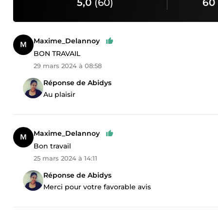
5,0
(60)
60 
Maxime_Delannoy
BON TRAVAIL
29 mars 2024 à 08:58
Réponse de Abidys
Au plaisir
Maxime_Delannoy
Bon travail
25 mars 2024 à 14:11
Réponse de Abidys
Merci pour votre favorable avis