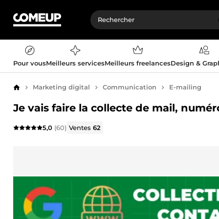
Pour vous
Meilleurs services
Meilleurs freelances
Design & Gra
Marketing digital
Communication
E-mailing
Accueil
Je vais faire la collecte de mail, numé
5,0
(60)
Ventes
62