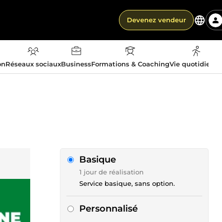
Devenez vendeur
on
Réseaux sociaux
Business
Formations & Coaching
Vie quotidienn
Basique
1 jour de réalisation
Service basique, sans option.
Personnalisé