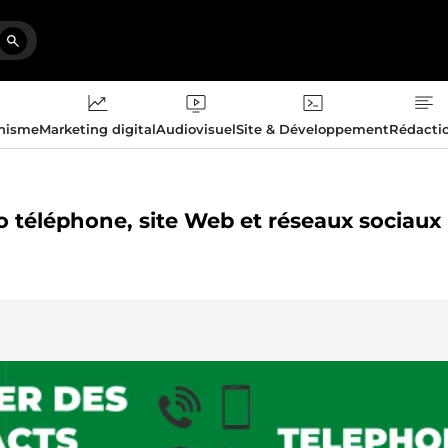
phisme
Marketing digital
Audiovisuel
Site & Développement
Rédacti
ro téléphone, site Web et réseaux sociaux