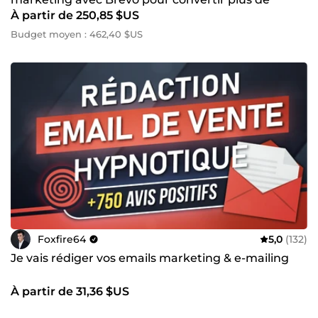
À partir de 250,85 $US
clients
Budget moyen : 462,40 $US
Foxfire64
5,0
(132)
Je vais rédiger vos emails marketing & e-mailing
À partir de 31,36 $US