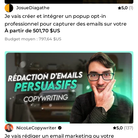
JosueDiagathe
5,0
(1)
Je vais créer et intégrer un popup opt-in
professionnel pour capturer des emails sur votre
À partir de 501,70 $US
site
Budget moyen : 797,64 $US
NicoLeCopywriter
5,0
(137)
Je vais rédiger un email marketing ou votre