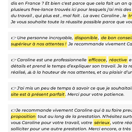
dis en France ? Et bien c'est parce que cela fait un an 
plusieurs free-lance trouvés ici pour lesquels j'ai mis de
du travail , qui plus est , mal fait . La avec Caroline , le
t
Je vous souhaite toute la réussite possible parce que vo
👉 Une personne incroyable,
disponible
,
de bon consei
supérieur à nos attentes !
Je recommande vivement Carol
👉 Caroline est une professionnelle
efficace
,
réactive
et
détails et prend le temps d’expliquer son travail. Je la
réalisé, 🙏 à la hauteur de nos attentes, et au plaisir d
👉 J'ai mis un peu de temps à savoir ce que je souhaita
site est à présent parfait
. Merci pour votre patience.
👉Je recommande vivement Caroline qui à su faire preuv
proposition
tout au long de la prestation. N'hésitez surtou
vous Caroline pour votre travail, votre
sérieux
, votre ré
solliciter pour une autre prestation. Merci encore, a très 