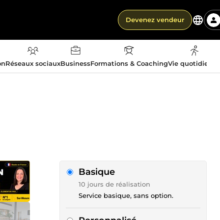
Devenez vendeur
on
Réseaux sociaux
Business
Formations & Coaching
Vie quotidienn
Basique
10 jours de réalisation
Service basique, sans option.