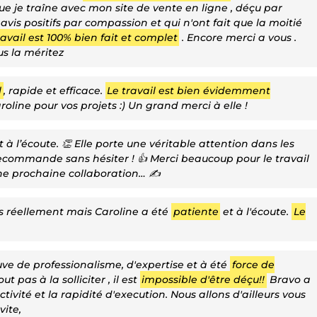
que je traîne avec mon site de vente en ligne , déçu par
s avis positifs par compassion et qui n'ont fait que la moitié
ravail est 100% bien fait et complet
. Encore merci a vous .
us la méritez
l
, rapide et efficace.
Le travail est bien évidemment
ine pour vos projets :) Un grand merci à elle !
 à l’écoute. 👏 Elle porte une véritable attention dans les
 recommande sans hésiter ! 👍 Merci beaucoup pour le travail
’une prochaine collaboration… ✍️
is réellement mais Caroline a été
patiente
et à l'écoute.
Le
e de professionalisme, d'expertise et à été
force de
t pas à la solliciter , il est
impossible d'être déçu!!
Bravo a
activité et la rapidité d'execution. Nous allons d'ailleurs vous
vite,