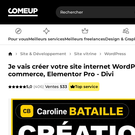
Pour vous
Meilleurs services
Meilleurs freelances
Design & Gra
Site & Développement
Site vitrine
WordPress
Accueil
Je vais créer votre site internet WordP
commerce, Elementor Pro - Divi
5,0
(406)
Ventes
533
Top service