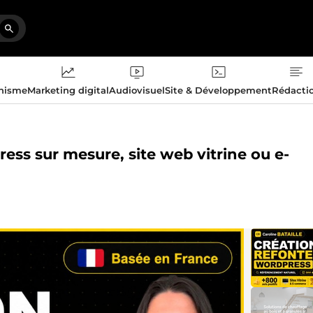
phisme
Marketing digital
Audiovisuel
Site & Développement
Rédacti
ress sur mesure, site web vitrine ou e-