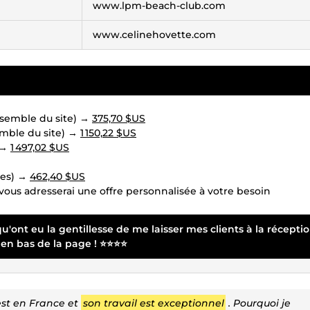
www.lpm-beach-club.com
www.celinehovette.com
nsemble du site) →
375,70 $US
semble du site) →
1 150,22 $US
e →
1 497,02 $US
les) →
462,40 $US
 vous adresserai une offre personnalisée à votre besoin
'ont eu la gentillesse de me laisser mes clients à la récepti
ut en bas de la page ! ⭐⭐⭐⭐
e est en France et
son travail est exceptionnel
. Pourquoi je