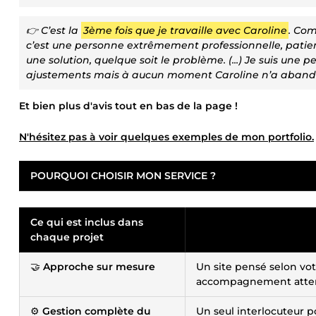
👉 C’est la
3ème fois que je travaille avec Caroline
. Com
c’est une personne extrêmement professionnelle, patie
une solution, quelque soit le problème. (...) Je suis une 
ajustements mais à aucun moment Caroline n’a abandonné
Et bien plus d'avis tout en bas de la page !
N'hésitez pas à voir quelques exemples de mon portfolio.
POURQUOI CHOISIR MON SERVICE ?
Ce qui est inclus dans
chaque projet
🤝
Approche sur mesure
Un site pensé selon votr
accompagnement attent
⚙️
Gestion complète du
Un seul interlocuteur po