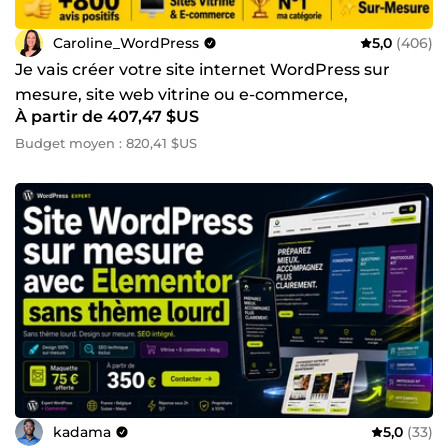
Caroline_WordPress
5,0
(406)
Je vais créer votre site internet WordPress sur
mesure, site web vitrine ou e-commerce,
À partir de 407,47 $US
Elementor Pro - Divi
Budget moyen : 820,41 $US
kadama
5,0
(33)