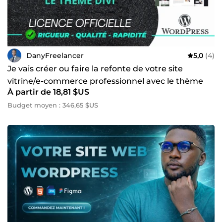
DanyFreelancer
5,0
(4)
Je vais créer ou faire la refonte de votre site
vitrine/e-commerce professionnel avec le thème
À partir de 18,81 $US
Divi
Budget moyen : 346,65 $US