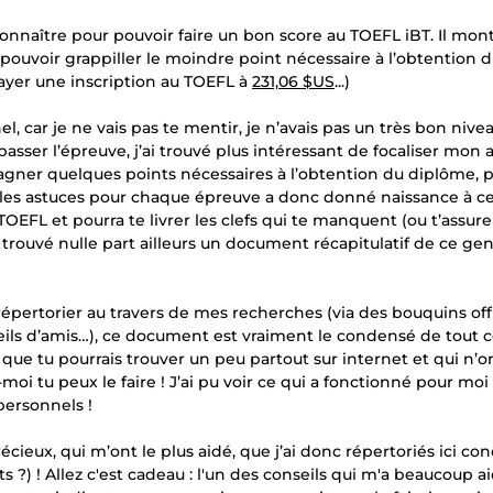
connaître pour pouvoir faire un bon score au TOEFL iBT. Il mon
pouvoir grappiller le moindre point nécessaire à l’obtention 
epayer une inscription au TOEFL à
231,06 $US
...)
car je ne vais pas te mentir, je n’avais pas un très bon nive
asser l’épreuve, j’ai trouvé plus intéressant de focaliser mon 
 gagner quelques points nécessaires à l’obtention du diplôme, p
 les astuces pour chaque épreuve a donc donné naissance à c
OEFL et pourra te livrer les clefs qui te manquent (ou t’assure
 trouvé nulle part ailleurs un document récapitulatif de ce genr
 pu répertorier au travers de mes recherches (via des bouquins off
ils d’amis…), ce document est vraiment le condensé de tout ce
que tu pourrais trouver un peu partout sur internet et qui n’o
 tu peux le faire ! J’ai pu voir ce qui a fonctionné pour moi e
ersonnels !
précieux, qui m’ont le plus aidé, que j’ai donc répertoriés ici c
 ?) ! Allez c'est cadeau : l'un des conseils qui m'a beaucoup a