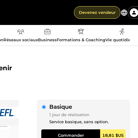
Devenez vendeur
on
Réseaux sociaux
Business
Formations & Coaching
Vie quotidienn
enir
Basique
1 jour de réalisation
Service basique, sans option.
Commander
18,81 $US