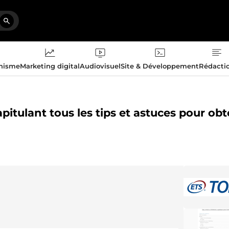
phisme
Marketing digital
Audiovisuel
Site & Développement
Rédacti
tulant tous les tips et astuces pour obt