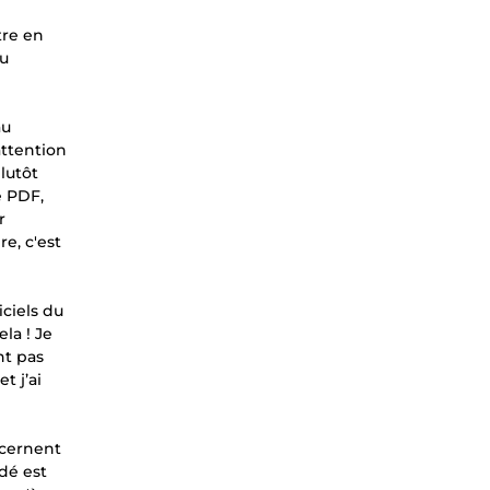
tre en
du
au
attention
lutôt
e PDF,
r
e, c'est
iciels du
la ! Je
nt pas
t j’ai
oncernent
idé est