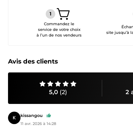
Commandez le
Échan
service de votre choix
site jusqu’à l
à l’un de nos vendeurs
Avis des clients
5,0
(2)
2 
kissangou
11 avr. 2026 à 14:28