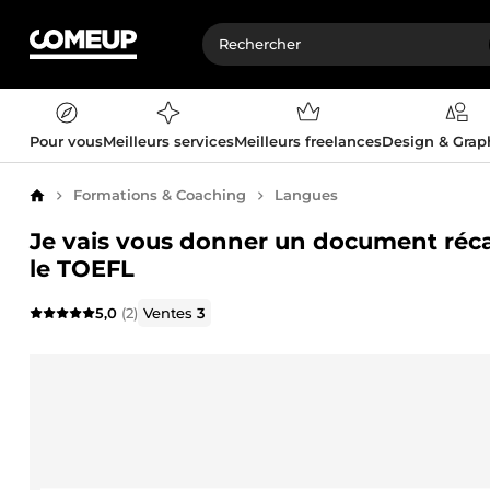
Pour vous
Meilleurs services
Meilleurs freelances
Design & Gra
Formations & Coaching
Langues
Accueil
Je vais vous donner un document récapi
le TOEFL
5,0
(2)
Ventes
3