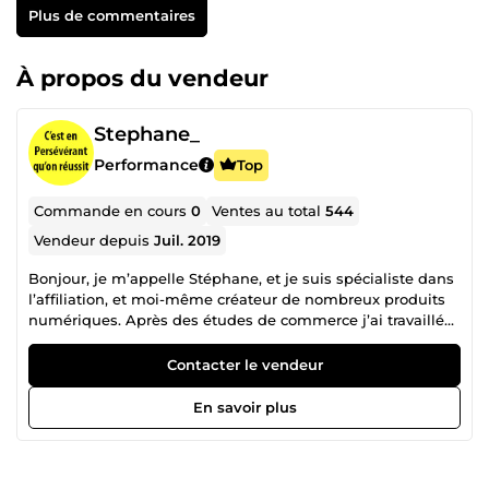
Plus de commentaires
À propos du vendeur
Stephane_
Performance
Top
Commande en cours
0
Ventes au total
544
Vendeur depuis
Juil. 2019
Bonjour, je m’appelle Stéphane, et je suis spécialiste dans
l’affiliation, et moi-même créateur de nombreux produits
numériques. Après des études de commerce j’ai travaillé
comme responsable de magasin, dans le secteur de
l’informatique et de la téléphonie. Actuellement, je gère
Contacter le vendeur
un réseau de sites de rencontres, un blog, une chaine
youtube et de nombreuses pages et groupes facebook. Je
En savoir plus
vous propose mes produits pour vous permettre de vous
lancer facilement, et développer votre business. Je suis
quelqu'un de curieux et dynamique, qui aime les
challenges et le travail bien fait. N'hésitez pas à survoler la