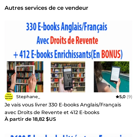
variété de mes microservices ici :
Autres services de ce vendeur
https://5euros.com/profil/stephane-1 Je reste à votre
disposition pour répondre à vos questions et pour réaliser
vos micro-services, avec un immense plaisir. Au plaisir de
collaborer ensemble. A bientôt, Stéphane
Stephane_
5,0
(9)
Je vais vous livrer 330 E-books Anglais/Français
avec Droits de Revente et 412 E-books
À partir de 18,82 $US