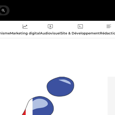
phisme
Marketing digital
Audiovisuel
Site & Développement
Rédacti