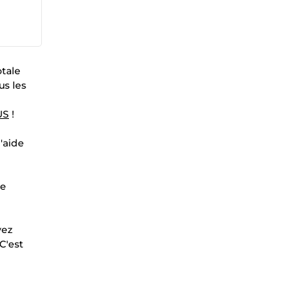
otale
us les
US
!
'aide
re
vez
C'est