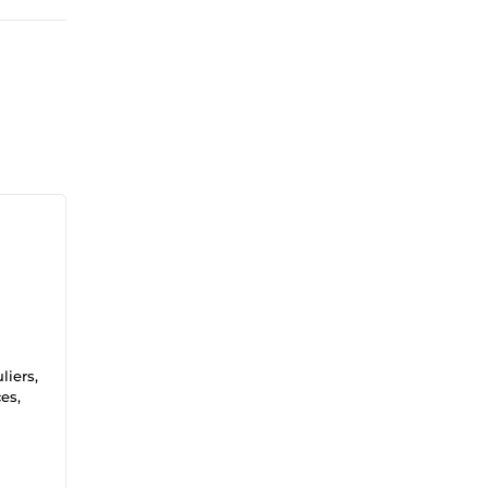
liers,
es,