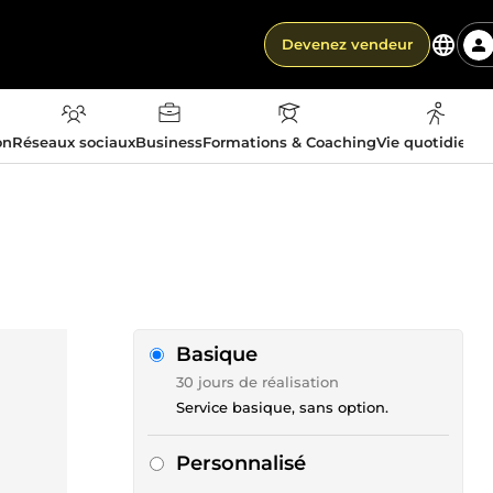
Devenez vendeur
on
Réseaux sociaux
Business
Formations & Coaching
Vie quotidienn
Basique
30 jours de réalisation
Service basique, sans option.
Personnalisé